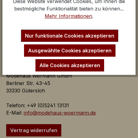
Diese Website verwendet Cookies, um Ihnen die
Über uns
Google Analytics
bestmögliche Funktionalität bieten zu können...
Kontakt und E-Mail
iv
Mehr Informationen
.
Anfahrt Ladengeschäfte
Impressum
Inaktiv
Marketing
Startseite
Marketing Cookies dienen dazu Werbeanzeigen
Nur funktionale Cookies akzeptieren
auf der Webseite zielgerichtet und individuell über
mehrere Seitenaufrufe und Browsersitzungen zu
Ausgewählte Cookies akzeptieren
schalten.
Alle Cookies akzeptieren
Modehaus Wörmann GmbH
Google AdSense:
Berliner Str. 43-45
Das Cookie wird von Google
33330 Gütersloh
AdSense für Förderung der
Werbungseffizienz auf der
Telefon: +49 (0)5241 13131
Webseite verwendet.
E-Mail:
info@modehaus-woermann.de
iv
Google Ads:
Vertrag widerrufen
Das Google Conversion Tracking