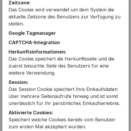
Zeitzone:
Preise inkl. MwSt. zzgl. Versandkosten
Das Cookie wird verwendet um dem System die
aktuelle Zeitzone des Benutzers zur Verfügung zu
Sofort verfügbar, Lieferzeit: 2-5 Tage
stellen.
Google Tagmanager
auswählen
Größe
CAPTCHA-Integration
36
38
40
Herkunftsinformationen:
Das Cookie speichert die Herkunftsseite und die
Produkt Anzahl: Gib den gewünschten 
zuerst besuchte Seite des Benutzers für eine
In den Warenkorb
weitere Verwendung.
Session:
Das Session Cookie speichert Ihre Einkaufsdaten
über mehrere Seitenaufrufe hinweg und ist somit
unerlässlich für Ihr persönliches Einkaufserlebnis.
Aktivierte Cookies:
EAN:
2000303550521
Speichert welche Cookies bereits vom Benutzer
Artikelnummer:
251-821970
zum ersten Mal akzeptiert wurden.