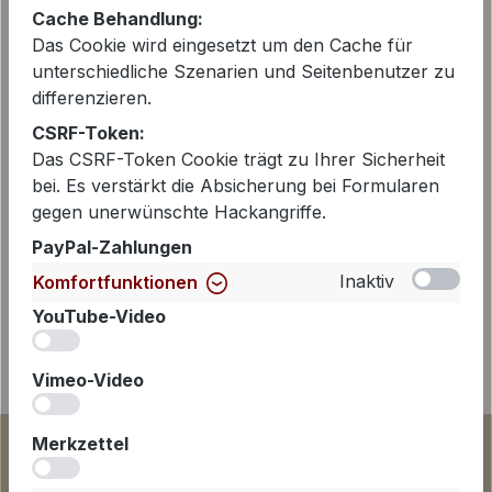
Cache Behandlung:
Das Cookie wird eingesetzt um den Cache für
Beschreibung
unterschiedliche Szenarien und Seitenbenutzer zu
differenzieren.
Dieses Damen T-Shirt aus reiner
CSRF-Token:
Baumwolle von Princess goes
Das CSRF-Token Cookie trägt zu Ihrer Sicherheit
Hollywood ist ein stylisches
bei. Es verstärkt die Absicherung bei Formularen
Statement-Piece mit verspieltem
gegen unerwünschte Hackangriffe.
Cha…
Mehr
PayPal-Zahlungen
Inaktiv
Komfortfunktionen
YouTube-Video
iv
Vimeo-Video
iv
Merkzettel
iv