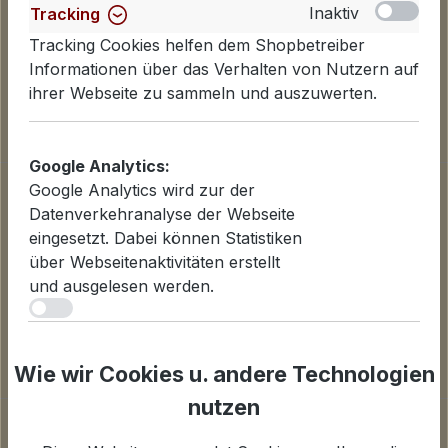
Inaktiv
Tracking
Tracking Cookies helfen dem Shopbetreiber
Informationen über das Verhalten von Nutzern auf
ihrer Webseite zu sammeln und auszuwerten.
Google Analytics:
Informationen
Google Analytics wird zur der
Datenverkehranalyse der Webseite
Datenschutzerklärung
eingesetzt. Dabei können Statistiken
Lieferinformationen
über Webseitenaktivitäten erstellt
Zahlungsarten
und ausgelesen werden.
AGB
iv
Widerrufsbelehrung
Cookies einstellen
Inaktiv
Statistiken
Wie wir Cookies u. andere Technologien
Für Statistiken und Shop-Performance-Metriken
genutzte Cookies.
nutzen
Unternehmen