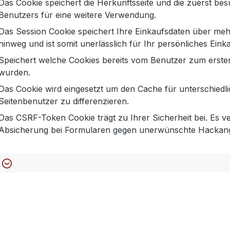
Das Cookie speichert die Herkunftsseite und die zuerst bes
e No. 8 Wendejacke
Blonde No. 8 Park
Benutzers für eine weitere Verwendung.
re in Dark Taupe
in Sand mit gel
Das Session Cookie speichert Ihre Einkaufsdaten über meh
Innenfutter
399,99 €
499,99 €
Regulärer Preis:
Regulärer Pre
hinweg und ist somit unerlässlich für Ihr persönliches Einka
Speichert welche Cookies bereits vom Benutzer zum ersten
wurden.
- 50%
Das Cookie wird eingesetzt um den Cache für unterschiedl
Seitenbenutzer zu differenzieren.
Das CSRF-Token Cookie trägt zu Ihrer Sicherheit bei. Es ve
Absicherung bei Formularen gegen unerwünschte Hackangr