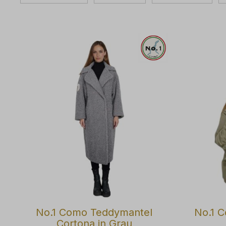
No.1 Como Teddymantel
No.1 C
Cortona in Grau