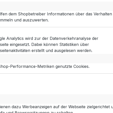
e No. 8 Steppweste
Frieda & Freddies l
lfen dem Shopbetreiber Informationen über das Verhalten
 in Flash Orange mit
Stepp-Jacke – Fanat
sammeln und auszuwerten.
Flechtoptik
299,99 €
99,99 €
Regulä
Regulärer Preis:
Verkaufspreis:
199,90
vorher 199,90 €
le Analytics wird zur der Datenverkehranalyse der
eite eingesetzt. Dabei können Statistiken über
eitenaktivitäten erstellt und ausgelesen werden.
- 27%
 Shop-Performance-Metriken genutzte Cookies.
ienen dazu Werbeanzeigen auf der Webseite zielgerichtet un
fe und Browsersitzungen zu schalten.