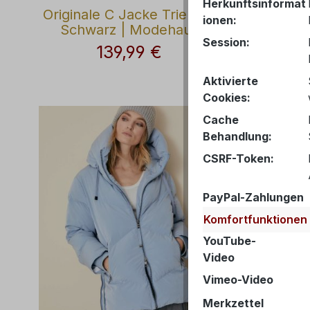
Herkunftsinformat
Originale C Jacke Trient in
Blond
ionen:
Schwarz | Modehaus
Moo
Session:
Wörmann
139,99 €
Regulärer Preis:
Aktivierte
Cookies:
Cache
Behandlung:
CSRF-Token:
PayPal-Zahlungen
Komfortfunktionen
YouTube-
Video
Vimeo-Video
Merkzettel