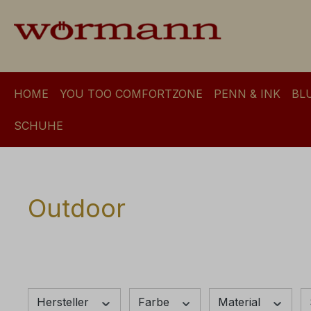
m Hauptinhalt springen
Zur Suche springen
Zur Hauptnavigation springen
HOME
YOU TOO COMFORTZONE
PENN & INK
BL
SCHUHE
Outdoor
Hersteller
Farbe
Material