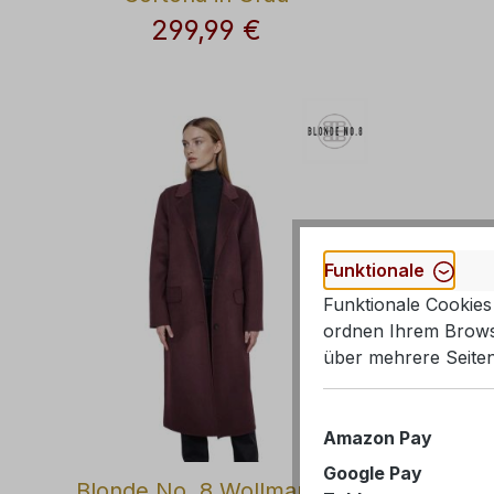
299,99 €
Regulärer Preis:
Funktionale
Funktionale Cookies 
ordnen Ihrem Browse
über mehrere Seiten
Amazon Pay
Google Pay
Blonde No. 8 Wollmantel
Blond