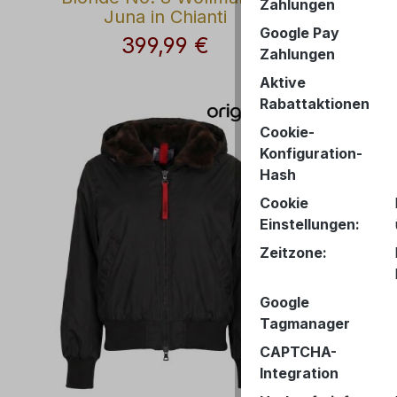
Zahlungen
Juna in Chianti
Google Pay
399,99 €
Regulärer Preis:
Zahlungen
Aktive
Rabattaktionen
Cookie-
Konfiguration-
Hash
Cookie
Einstellungen:
Zeitzone:
Google
Tagmanager
CAPTCHA-
Integration