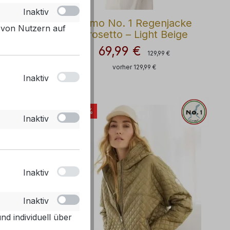
Inaktiv
eichte
Como No. 1 Regenjacke
 von Nutzern auf
ic Pink
Grosetto – Light Beige
69,99 €
rer Preis:
Regulärer Preis:
Verkaufspreis:
 €
129,99 €
vorher 129,99 €
Inaktiv
- 48%
Inaktiv
Inaktiv
Inaktiv
d individuell über