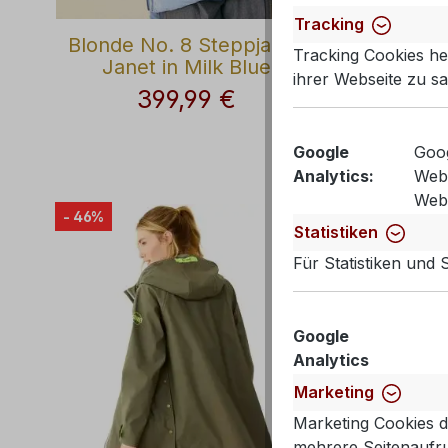
Tracking
Blonde No. 8 Steppjacke
Blond
Tracking Cookies he
Janet in Milk Blue
Katja
ihrer Webseite zu 
399,99 €
Regulärer Preis:
Google
Goog
Analytics:
Webs
Webs
- 46%
- 47%
Statistiken
Für Statistiken und
Google
Analytics
Marketing
Marketing Cookies d
mehrere Seitenaufru