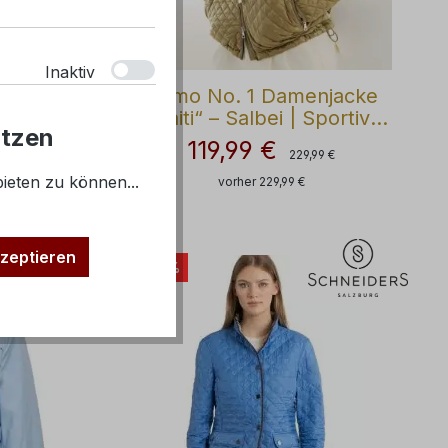
Inaktiv
 „Indal
Como No. 1 Damenjacke
 mit
„Faiti“ – Salbei | Sportiv,
Inaktiv
utzen
rakter
leicht & funktional
119,99 €
ärer Preis:
Regulärer Preis:
Verkaufspreis:
9 €
229,99 €
ieten zu können...
vorher 229,99 €
Inaktiv
e
zeptieren
- 30%
Inaktiv
Inaktiv
Inaktiv