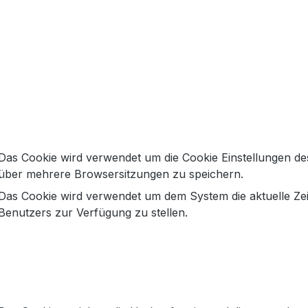
in Chianti
Khaki mit Webpelz
349,99 €
399,99 €
Regulärer Preis:
Regulärer Pre
Das Cookie wird verwendet um die Cookie Einstellungen de
über mehrere Browsersitzungen zu speichern.
Das Cookie wird verwendet um dem System die aktuelle Ze
Benutzers zur Verfügung zu stellen.