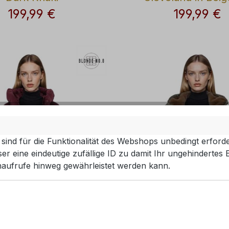
Teddykragen
199,99 €
199,99 €
Regulärer Preis:
Regulärer Pre
sind für die Funktionalität des Webshops unbedingt erforde
r eine eindeutige zufällige ID zu damit Ihr ungehindertes 
aufrufe hinweg gewährleistet werden kann.
e No. 8 Jacke Jerry
Blonde No. 8 Jacke 