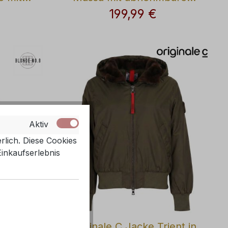
Webpelzkragen
199,99 €
is:
Regulärer Preis:
Aktiv
rlich. Diese Cookies
Einkaufserlebnis
Bella in
Originale C Jacke Trient in