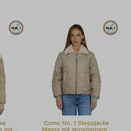
ke
Como No. 1 Steppjacke
e mit
Massa mit abnehmbaren