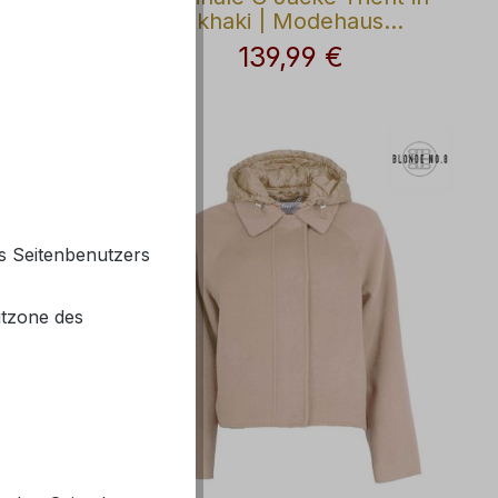
-Kapuze
khaki | Modehaus
Wörmann
139,99 €
is:
Regulärer Preis:
s Seitenbenutzers
itzone des