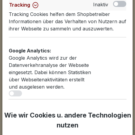
Inaktiv
Tracking
Tracking Cookies helfen dem Shopbetreiber
Informationen über das Verhalten von Nutzern auf
ihrer Webseite zu sammeln und auszuwerten.
Google Analytics:
Google Analytics wird zur der
Informationen
Datenverkehranalyse der Webseite
Datenschutzerklärung
eingesetzt. Dabei können Statistiken
Lieferinformationen
über Webseitenaktivitäten erstellt
Zahlungsarten
und ausgelesen werden.
AGB
iv
Widerrufsbelehrung
Inaktiv
Statistiken
Cookies einstellen
Für Statistiken und Shop-Performance-Metriken
Wie wir Cookies u. andere Technologien
genutzte Cookies.
nutzen
Unternehmen