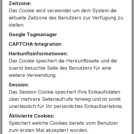
Preise inkl. MwSt. zzgl. Versandkosten
Zeitzone:
Das Cookie wird verwendet um dem System die
aktuelle Zeitzone des Benutzers zur Verfügung zu
Sofort verfügbar, Lieferzeit: 2-5 Tage
stellen.
Google Tagmanager
auswählen
Farbe
CAPTCHA-Integration
CHALK
Herkunftsinformationen:
auswählen
Das Cookie speichert die Herkunftsseite und die
Größe
zuerst besuchte Seite des Benutzers für eine
34
36
40
weitere Verwendung.
Session:
Produkt Anzahl: Gib den gewünschten 
In den Warenkorb
Das Session Cookie speichert Ihre Einkaufsdaten
über mehrere Seitenaufrufe hinweg und ist somit
unerlässlich für Ihr persönliches Einkaufserlebnis.
Aktivierte Cookies:
Speichert welche Cookies bereits vom Benutzer
zum ersten Mal akzeptiert wurden.