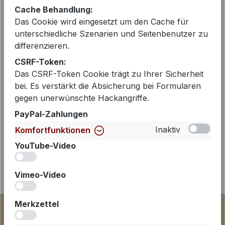
EAN:
2000308250525
Cache Behandlung:
Das Cookie wird eingesetzt um den Cache für
unterschiedliche Szenarien und Seitenbenutzer zu
differenzieren.
Beschreibung
CSRF-Token:
Megacoole Shorts von Penn & Ink aus
Das CSRF-Token Cookie trägt zu Ihrer Sicherheit
der bekannten Reisequalität. Die
bei. Es verstärkt die Absicherung bei Formularen
Shorts ist lässig geschnitten und hat
gegen unerwünschte Hackangriffe.
ein angesetzt…
Mehr
PayPal-Zahlungen
Inaktiv
Komfortfunktionen
YouTube-Video
iv
Vimeo-Video
iv
Merkzettel
iv