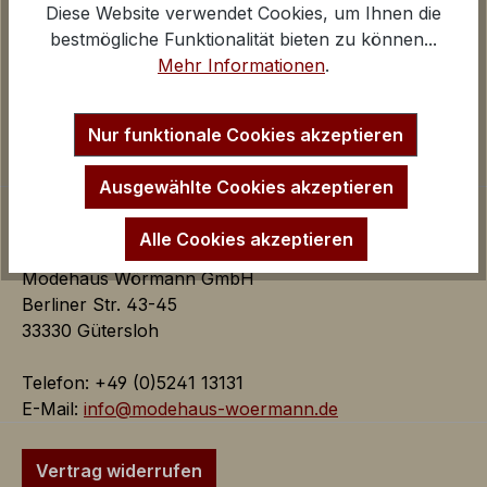
Diese Website verwendet Cookies, um Ihnen die
Über uns
Google Analytics
bestmögliche Funktionalität bieten zu können...
Kontakt und E-Mail
iv
Mehr Informationen
.
Anfahrt Ladengeschäfte
Inaktiv
Marketing
Impressum
Startseite
Marketing Cookies dienen dazu Werbeanzeigen
Nur funktionale Cookies akzeptieren
auf der Webseite zielgerichtet und individuell über
mehrere Seitenaufrufe und Browsersitzungen zu
Ausgewählte Cookies akzeptieren
schalten.
Alle Cookies akzeptieren
Modehaus Wörmann GmbH
Google AdSense:
Berliner Str. 43-45
Das Cookie wird von Google
33330 Gütersloh
AdSense für Förderung der
Werbungseffizienz auf der
Telefon: +49 (0)5241 13131
Webseite verwendet.
E-Mail:
info@modehaus-woermann.de
iv
Google Ads:
Vertrag widerrufen
Das Google Conversion Tracking