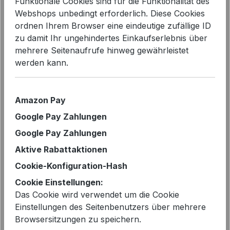
Funktionale Cookies sind für die Funktionalität des
Bildergalerie überspringen
Webshops unbedingt erforderlich. Diese Cookies
ordnen Ihrem Browser eine eindeutige zufällige ID
zu damit Ihr ungehindertes Einkaufserlebnis über
mehrere Seitenaufrufe hinweg gewährleistet
werden kann.
Amazon Pay
Google Pay Zahlungen
Google Pay Zahlungen
Aktive Rabattaktionen
Cookie-Konfiguration-Hash
Verkaufspreis:
%
69,99 €
Cookie Einstellungen:
129,00 €*
Das Cookie wird verwendet um die Cookie
Sie sparen 46%
Einstellungen des Seitenbenutzers über mehrere
Browsersitzungen zu speichern.
vorher 129,00 €