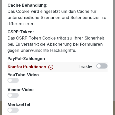
Cache Behandlung:
Das Cookie wird eingesetzt um den Cache für
unterschiedliche Szenarien und Seitenbenutzer zu
Beschreibung
differenzieren.
Langarm Shirt von Penn & Ink aus
CSRF-Token:
superbequemer und weicher
Das CSRF-Token Cookie trägt zu Ihrer Sicherheit
Baumwoll-Stretch Qualität in
bei. Es verstärkt die Absicherung bei Formularen
Rippenstruktur in weiss. Das Shi…
gegen unerwünschte Hackangriffe.
Mehr
PayPal-Zahlungen
Inaktiv
Komfortfunktionen
YouTube-Video
iv
Vimeo-Video
iv
Merkzettel
iv