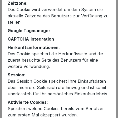
Zeitzone:
vorher 69,00 €
Das Cookie wird verwendet um dem System die
Preise inkl. MwSt. zzgl. Versandkosten
aktuelle Zeitzone des Benutzers zur Verfügung zu
stellen.
auswählen
Farbe
Google Tagmanager
WHITE
CAPTCHA-Integration
Herkunftsinformationen:
auswählen
Größe
Das Cookie speichert die Herkunftsseite und die
XL - 42
zuerst besuchte Seite des Benutzers für eine
weitere Verwendung.
Produkt Anzahl: Gib den gewünschten 
In den Warenkorb
Session:
Das Session Cookie speichert Ihre Einkaufsdaten
über mehrere Seitenaufrufe hinweg und ist somit
unerlässlich für Ihr persönliches Einkaufserlebnis.
Aktivierte Cookies:
Speichert welche Cookies bereits vom Benutzer
EAN:
2000309730521
zum ersten Mal akzeptiert wurden.