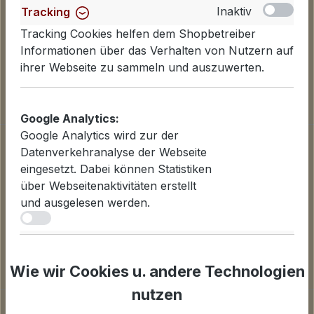
Inaktiv
Tracking
Tracking Cookies helfen dem Shopbetreiber
Informationen über das Verhalten von Nutzern auf
ihrer Webseite zu sammeln und auszuwerten.
Google Analytics:
Google Analytics wird zur der
Informationen
Datenverkehranalyse der Webseite
Datenschutzerklärung
eingesetzt. Dabei können Statistiken
Lieferinformationen
über Webseitenaktivitäten erstellt
Zahlungsarten
und ausgelesen werden.
AGB
iv
Widerrufsbelehrung
Inaktiv
Statistiken
Cookies einstellen
Für Statistiken und Shop-Performance-Metriken
Wie wir Cookies u. andere Technologien
genutzte Cookies.
nutzen
Unternehmen