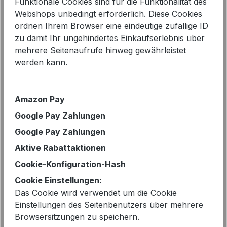
Funktionale Cookies sind für die Funktionalität des
Webshops unbedingt erforderlich. Diese Cookies
ordnen Ihrem Browser eine eindeutige zufällige ID
Bildergalerie überspringen
zu damit Ihr ungehindertes Einkaufserlebnis über
mehrere Seitenaufrufe hinweg gewährleistet
werden kann.
Amazon Pay
Google Pay Zahlungen
Google Pay Zahlungen
Aktive Rabattaktionen
Cookie-Konfiguration-Hash
Cookie Einstellungen:
Verkaufspreis:
%
39,99 €
Das Cookie wird verwendet um die Cookie
69,00 €*
Einstellungen des Seitenbenutzers über mehrere
Sie sparen 42%
Browsersitzungen zu speichern.