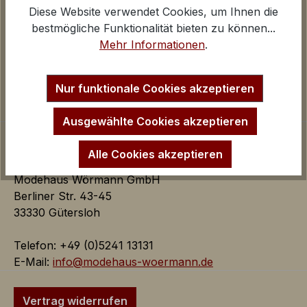
Diese Website verwendet Cookies, um Ihnen die
Über uns
Google Analytics
bestmögliche Funktionalität bieten zu können...
Kontakt und E-Mail
iv
Mehr Informationen
.
Anfahrt Ladengeschäfte
Inaktiv
Marketing
Impressum
Marketing Cookies dienen dazu Werbeanzeigen
Startseite
Nur funktionale Cookies akzeptieren
auf der Webseite zielgerichtet und individuell über
mehrere Seitenaufrufe und Browsersitzungen zu
Ausgewählte Cookies akzeptieren
schalten.
Alle Cookies akzeptieren
Google AdSense:
Modehaus Wörmann GmbH
Das Cookie wird von Google
Berliner Str. 43-45
AdSense für Förderung der
33330 Gütersloh
Werbungseffizienz auf der
Webseite verwendet.
Telefon: +49 (0)5241 13131
iv
E-Mail:
info@modehaus-woermann.de
Google Ads:
Das Google Conversion Tracking
Vertrag widerrufen