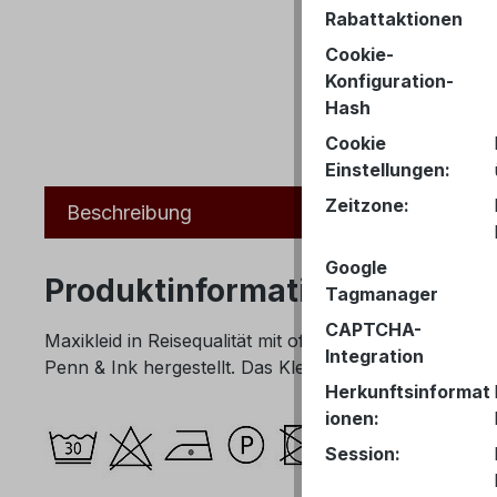
Rabattaktionen
Cookie-
Konfiguration-
Hash
Cookie
Einstellungen:
Zeitzone:
Beschreibung
Google
Produktinformationen "PENN&
Tagmanager
CAPTCHA-
Maxikleid in Reisequalität mit offenem Detail am Rü
Integration
Penn & Ink hergestellt. Das Kleid fällt größengerecht 
Herkunftsinformat
ionen:
Session: