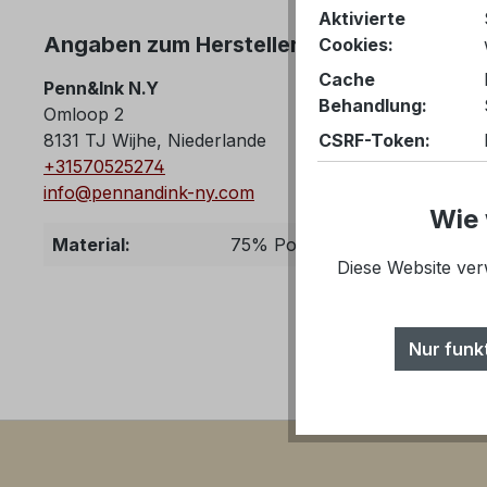
Aktivierte
Angaben zum Hersteller (Informationspfl
Cookies:
Cache
Penn&Ink N.Y
Behandlung:
Omloop 2
CSRF-Token:
8131 TJ Wijhe, Niederlande
+31570525274
info@pennandink-ny.com
PayPal-Zahlungen
Wie 
Komfortfunktionen
Material:
75% Polyamid, 25% Elasthan
Diese Website ver
YouTube-
Video
Vimeo-Video
Nur funk
Merkzettel
Tracking
Tracking Cookies he
ihrer Webseite zu 