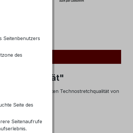
78700525
mer:
S24N1499LTD
s Seitenbenutzers
itzone des
 Reisequalität"
nlang und in der bewährten Technostretchqualität von
uchte Seite des
rere Seitenaufrufe
ufserlebnis.