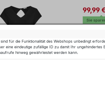
Verkaufsprei
99,99 
Sie spar
vorher 139,00 €
Preise inkl.
sind für die Funktionalität des Webshops unbedingt erforde
r eine eindeutige zufällige ID zu damit Ihr ungehindertes 
Sofort ver
aufrufe hinweg gewährleistet werden kann.
ausw
Größe
40
Produkt 