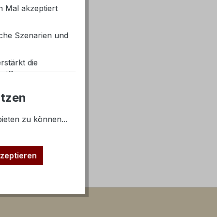
 Mal akzeptiert
g)
iche Szenarien und
rstärkt die
iffe.
utzen
Inaktiv
ieten zu können...
Inaktiv
Inaktiv
zeptieren
Inaktiv
Inaktiv
 von Nutzern auf