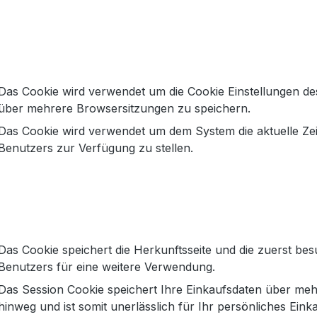
EAN:
20002
Artikelnum
Das Cookie wird verwendet um die Cookie Einstellungen de
über mehrere Browsersitzungen zu speichern.
Das Cookie wird verwendet um dem System die aktuelle Ze
Benutzers zur Verfügung zu stellen.
INK N.Y Maxikleid in schwarz in
cken und kurzen Ärmeln von Penn & Ink. Das Kleid ist wade
aus.
Das Cookie speichert die Herkunftsseite und die zuerst bes
Benutzers für eine weitere Verwendung.
Das Session Cookie speichert Ihre Einkaufsdaten über meh
hinweg und ist somit unerlässlich für Ihr persönliches Einka