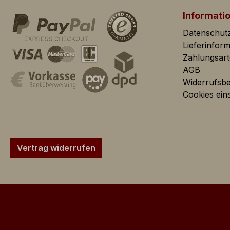
Informati
Google
Goog
Datenschut
Analytics:
Webs
Lieferinfor
Webs
Zahlungsar
Statistiken
AGB
Widerrufsb
Für Statistiken und
Cookies eins
Google
Analytics
Vertrag widerrufen
Marketing
Marketing Cookies d
mehrere Seitenaufru
Google
Das 
AdSense:
Werb