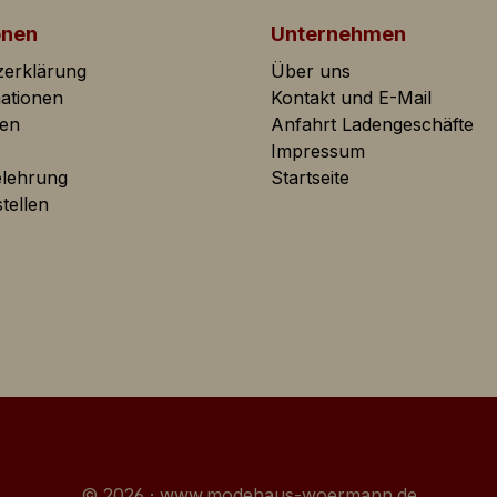
onen
Unternehmen
le Analytics wird zur der Datenverkehranalyse der
zerklärung
Über uns
eite eingesetzt. Dabei können Statistiken über
mationen
Kontakt und E-Mail
eitenaktivitäten erstellt und ausgelesen werden.
ten
Anfahrt Ladengeschäfte
Impressum
elehrung
Startseite
 Shop-Performance-Metriken genutzte Cookies.
tellen
ienen dazu Werbeanzeigen auf der Webseite zielgerichtet un
fe und Browsersitzungen zu schalten.
Cookie wird von Google AdSense für Förderung der
ungseffizienz auf der Webseite verwendet.
© 2026 · www.modehaus-woermann.de