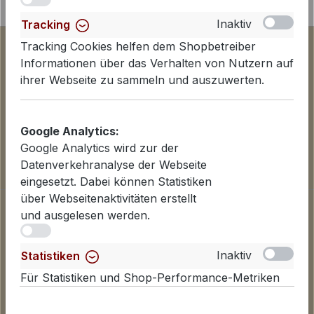
iv
Inaktiv
Tracking
Tracking Cookies helfen dem Shopbetreiber
Informationen über das Verhalten von Nutzern auf
ihrer Webseite zu sammeln und auszuwerten.
Google Analytics:
Google Analytics wird zur der
Datenverkehranalyse der Webseite
eingesetzt. Dabei können Statistiken
über Webseitenaktivitäten erstellt
Informationen
und ausgelesen werden.
Datenschutzerklärung
iv
Lieferinformationen
Inaktiv
Statistiken
Zahlungsarten
Für Statistiken und Shop-Performance-Metriken
AGB
genutzte Cookies.
Widerrufsbelehrung
Cookies einstellen