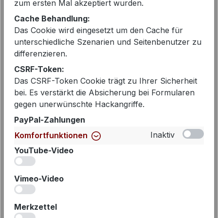
zum ersten Mal akzeptiert wurden.
Cache Behandlung:
Das Cookie wird eingesetzt um den Cache für
EAN:
2000265960529
unterschiedliche Szenarien und Seitenbenutzer zu
Artikelnummer:
S24N1480
differenzieren.
CSRF-Token:
Das CSRF-Token Cookie trägt zu Ihrer Sicherheit
bei. Es verstärkt die Absicherung bei Formularen
Beschreibung
gegen unerwünschte Hackangriffe.
Lässiger, oversized geschnittener
PayPal-Zahlungen
Blazer von Penn & Ink. Dieser
Inaktiv
Komfortfunktionen
bequeme Blazer ist aus einer
YouTube-Video
technischen Reisequalität h…
Mehr
iv
Vimeo-Video
iv
Merkzettel