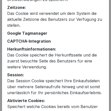
vorher 239,00 €
Zeitzone:
Preise inkl. MwSt. zzgl. Versandkosten
Das Cookie wird verwendet um dem System die
aktuelle Zeitzone des Benutzers zur Verfügung zu
Sofort verfügbar, Lieferzeit: 2-5 Tage
stellen.
Google Tagmanager
auswählen
Farbe
CAPTCHA-Integration
LIGHT GREY
Herkunftsinformationen:
Das Cookie speichert die Herkunftsseite und die
auswählen
Größe
zuerst besuchte Seite des Benutzers für eine
weitere Verwendung.
36 - entspricht 38/40
Session:
38 - entspricht 40/42
Das Session Cookie speichert Ihre Einkaufsdaten
über mehrere Seitenaufrufe hinweg und ist somit
Produkt Anzahl: Gib den gewünschten 
In den Warenkorb
unerlässlich für Ihr persönliches Einkaufserlebnis.
Aktivierte Cookies:
Speichert welche Cookies bereits vom Benutzer