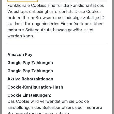
Funktionale Cookies sind für die Funktionalität des
Webshops unbedingt erforderlich. Diese Cookies
Bildergalerie überspringen
ordnen Ihrem Browser eine eindeutige zufällige ID
zu damit Ihr ungehindertes Einkaufserlebnis über
mehrere Seitenaufrufe hinweg gewährleistet
werden kann.
Amazon Pay
Google Pay Zahlungen
Google Pay Zahlungen
Aktive Rabattaktionen
Cookie-Konfiguration-Hash
Verkaufspreis:
Cookie Einstellungen:
%
149,99 €
239,00 €*
Das Cookie wird verwendet um die Cookie
Einstellungen des Seitenbenutzers über mehrere
Sie sparen 37%
Browsersitzungen zu speichern.