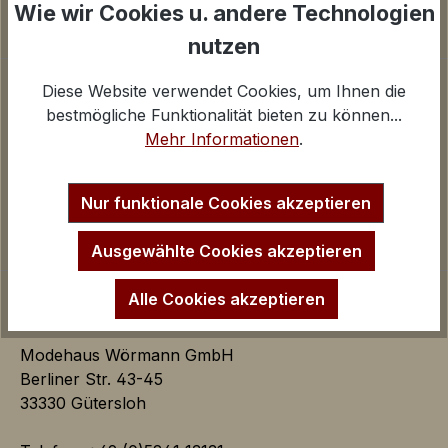
Wie wir Cookies u. andere Technologien
nutzen
Google Analytics
iv
Unternehmen
Diese Website verwendet Cookies, um Ihnen die
Inaktiv
Marketing
Über uns
bestmögliche Funktionalität bieten zu können...
Marketing Cookies dienen dazu Werbeanzeigen
Kontakt und E-Mail
Mehr Informationen
.
auf der Webseite zielgerichtet und individuell über
Anfahrt Ladengeschäfte
mehrere Seitenaufrufe und Browsersitzungen zu
Impressum
Nur funktionale Cookies akzeptieren
schalten.
Startseite
Ausgewählte Cookies akzeptieren
Google AdSense:
Alle Cookies akzeptieren
Das Cookie wird von Google
AdSense für Förderung der
Werbungseffizienz auf der
Modehaus Wörmann GmbH
Webseite verwendet.
Berliner Str. 43-45
iv
33330 Gütersloh
Google Ads: