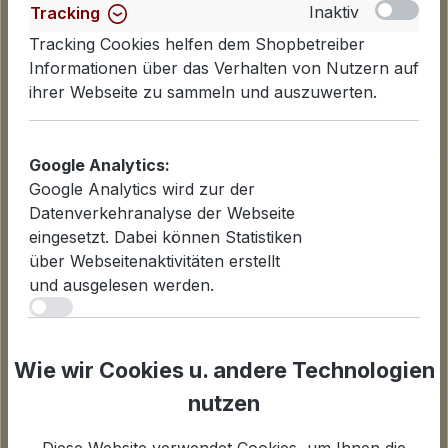
Inaktiv
Tracking
Tracking Cookies helfen dem Shopbetreiber
Informationen über das Verhalten von Nutzern auf
ihrer Webseite zu sammeln und auszuwerten.
Google Analytics:
Informationen
Google Analytics wird zur der
Datenschutzerklärung
Datenverkehranalyse der Webseite
Lieferinformationen
eingesetzt. Dabei können Statistiken
Zahlungsarten
über Webseitenaktivitäten erstellt
AGB
und ausgelesen werden.
Widerrufsbelehrung
iv
Cookies einstellen
Inaktiv
Statistiken
Wie wir Cookies u. andere Technologien
Für Statistiken und Shop-Performance-Metriken
genutzte Cookies.
nutzen
Unternehmen