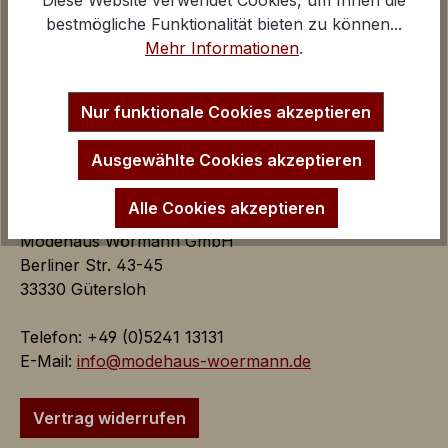
Diese Website verwendet Cookies, um Ihnen die
Über uns
Google Analytics
bestmögliche Funktionalität bieten zu können...
Kontakt und E-Mail
iv
Mehr Informationen
.
Anfahrt Ladengeschäfte
Impressum
Inaktiv
Marketing
Startseite
Marketing Cookies dienen dazu Werbeanzeigen
Nur funktionale Cookies akzeptieren
auf der Webseite zielgerichtet und individuell über
mehrere Seitenaufrufe und Browsersitzungen zu
Ausgewählte Cookies akzeptieren
schalten.
Alle Cookies akzeptieren
Modehaus Wörmann GmbH
Google AdSense:
Berliner Str. 43-45
Das Cookie wird von Google
33330 Gütersloh
AdSense für Förderung der
Werbungseffizienz auf der
Telefon: +49 (0)5241 13131
Webseite verwendet.
E-Mail:
info@modehaus-woermann.de
iv
Google Ads:
Vertrag widerrufen
Das Google Conversion Tracking