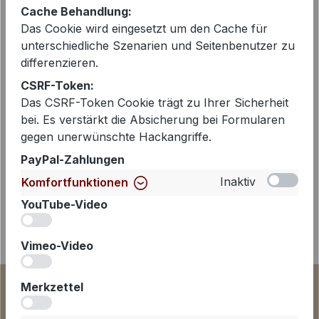
Cache Behandlung:
Das Cookie wird eingesetzt um den Cache für
unterschiedliche Szenarien und Seitenbenutzer zu
Beschreibung
differenzieren.
Diese kurze und lässig oversized
CSRF-Token:
geschnittene Jeansjacke von PENN &
Das CSRF-Token Cookie trägt zu Ihrer Sicherheit
bei. Es verstärkt die Absicherung bei Formularen
INK ist der perfekte Begleiter für den
gegen unerwünschte Hackangriffe.
Sommer. Mit i…
Mehr
PayPal-Zahlungen
Inaktiv
Komfortfunktionen
YouTube-Video
iv
Vimeo-Video
iv
Merkzettel
iv