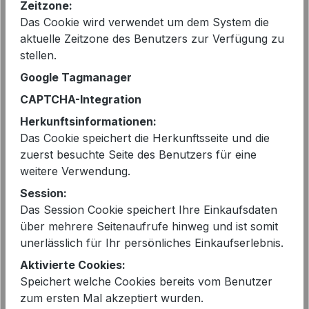
Zeitzone:
vorher 179,00 €
Das Cookie wird verwendet um dem System die
Preise inkl. MwSt. zzgl. Versandkosten
aktuelle Zeitzone des Benutzers zur Verfügung zu
stellen.
Sofort verfügbar, Lieferzeit: 2-5 Tage
Google Tagmanager
CAPTCHA-Integration
auswählen
Größe
Herkunftsinformationen:
40
42
44
Das Cookie speichert die Herkunftsseite und die
zuerst besuchte Seite des Benutzers für eine
Produkt Anzahl: Gib den gewünschten 
In den Warenkorb
weitere Verwendung.
Session:
Das Session Cookie speichert Ihre Einkaufsdaten
über mehrere Seitenaufrufe hinweg und ist somit
unerlässlich für Ihr persönliches Einkaufserlebnis.
Aktivierte Cookies:
EAN:
2000292890523
Speichert welche Cookies bereits vom Benutzer
zum ersten Mal akzeptiert wurden.
Artikelnummer:
S25Z731 jeans