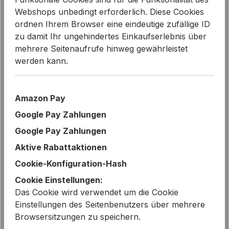
Webshops unbedingt erforderlich. Diese Cookies
ordnen Ihrem Browser eine eindeutige zufällige ID
Bildergalerie überspringen
zu damit Ihr ungehindertes Einkaufserlebnis über
mehrere Seitenaufrufe hinweg gewährleistet
werden kann.
Amazon Pay
Google Pay Zahlungen
Google Pay Zahlungen
Aktive Rabattaktionen
Cookie-Konfiguration-Hash
Cookie Einstellungen:
Verkaufspreis:
Das Cookie wird verwendet um die Cookie
%
99,99 €
179,00 €*
Einstellungen des Seitenbenutzers über mehrere
Browsersitzungen zu speichern.
Sie sparen 44%