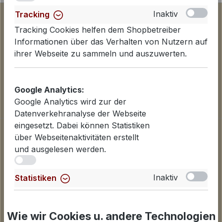
Inaktiv
Tracking
Tracking Cookies helfen dem Shopbetreiber
Informationen über das Verhalten von Nutzern auf
ihrer Webseite zu sammeln und auszuwerten.
Google Analytics:
Google Analytics wird zur der
Datenverkehranalyse der Webseite
eingesetzt. Dabei können Statistiken
Informationen
über Webseitenaktivitäten erstellt
Datenschutzerklärung
und ausgelesen werden.
Lieferinformationen
iv
Zahlungsarten
Inaktiv
Statistiken
AGB
Für Statistiken und Shop-Performance-Metriken
Widerrufsbelehrung
genutzte Cookies.
Cookies einstellen
Wie wir Cookies u. andere Technologien