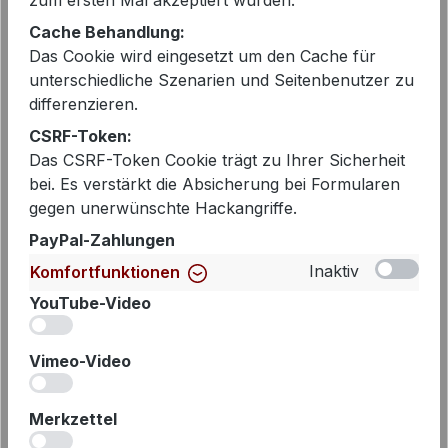
zum ersten Mal akzeptiert wurden.
Cache Behandlung:
EAN:
2000292330524
Das Cookie wird eingesetzt um den Cache für
Artikelnummer:
S25F1585
unterschiedliche Szenarien und Seitenbenutzer zu
differenzieren.
CSRF-Token:
Das CSRF-Token Cookie trägt zu Ihrer Sicherheit
Beschreibung
bei. Es verstärkt die Absicherung bei Formularen
Tailliertes Shirt mit kurzem Arm von
gegen unerwünschte Hackangriffe.
Penn & Ink aus superbequemer und
PayPal-Zahlungen
weicher Baumwoll-Stretch Qualität in
Inaktiv
Komfortfunktionen
Rippenstruktu…
Mehr
YouTube-Video
iv
Vimeo-Video
iv
Merkzettel
iv