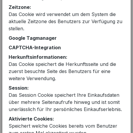
vorher 69,00 €
Zeitzone:
Preise inkl. MwSt. zzgl. Versandkosten
Das Cookie wird verwendet um dem System die
aktuelle Zeitzone des Benutzers zur Verfügung zu
stellen.
Sofort verfügbar, Lieferzeit: 2-5 Tage
Google Tagmanager
auswählen
Farbe
CAPTCHA-Integration
Herkunftsinformationen:
GRENADINE - WEISS
BLUEISH - navy
Das Cookie speichert die Herkunftsseite und die
auswählen
Größe
zuerst besuchte Seite des Benutzers für eine
weitere Verwendung.
M - 38
L - 40
XL - 42
Session:
Das Session Cookie speichert Ihre Einkaufsdaten
Produkt Anzahl: Gib den gewünschten 
In den Warenkorb
über mehrere Seitenaufrufe hinweg und ist somit
unerlässlich für Ihr persönliches Einkaufserlebnis.
Aktivierte Cookies:
Speichert welche Cookies bereits vom Benutzer