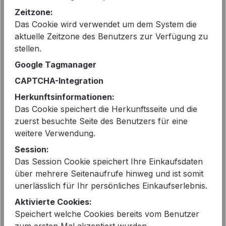
vorher 79,00 €
Zeitzone:
Preise inkl. MwSt. zzgl. Versandkosten
Das Cookie wird verwendet um dem System die
aktuelle Zeitzone des Benutzers zur Verfügung zu
stellen.
Sofort verfügbar, Lieferzeit: 2-5 Tage
Google Tagmanager
auswählen
Farbe
CAPTCHA-Integration
Herkunftsinformationen:
ECRU-BLACK
Das Cookie speichert die Herkunftsseite und die
auswählen
Größe
zuerst besuchte Seite des Benutzers für eine
weitere Verwendung.
S - 36
M - 38
L - 40
Session:
Das Session Cookie speichert Ihre Einkaufsdaten
Produkt Anzahl: Gib den gewünschten 
In den Warenkorb
über mehrere Seitenaufrufe hinweg und ist somit
unerlässlich für Ihr persönliches Einkaufserlebnis.
Aktivierte Cookies:
Speichert welche Cookies bereits vom Benutzer