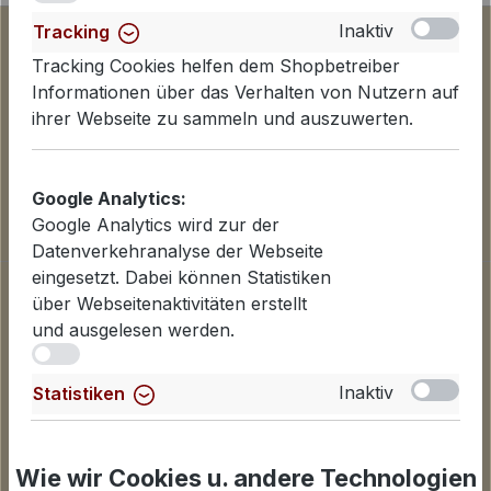
Inaktiv
Tracking
Tracking Cookies helfen dem Shopbetreiber
Informationen über das Verhalten von Nutzern auf
ihrer Webseite zu sammeln und auszuwerten.
Google Analytics:
Google Analytics wird zur der
Datenverkehranalyse der Webseite
eingesetzt. Dabei können Statistiken
Informationen
über Webseitenaktivitäten erstellt
Datenschutzerklärung
und ausgelesen werden.
Lieferinformationen
iv
Zahlungsarten
Inaktiv
Statistiken
AGB
Für Statistiken und Shop-Performance-Metriken
Widerrufsbelehrung
genutzte Cookies.
Cookies einstellen
Wie wir Cookies u. andere Technologien