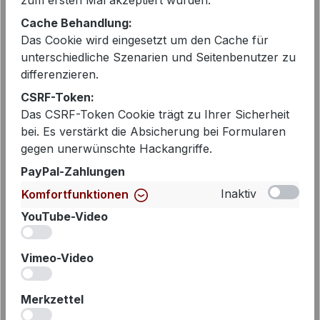
zum ersten Mal akzeptiert wurden.
Cache Behandlung:
EAN:
2000292420522
Das Cookie wird eingesetzt um den Cache für
Artikelnummer:
S25F1589
unterschiedliche Szenarien und Seitenbenutzer zu
differenzieren.
CSRF-Token:
Das CSRF-Token Cookie trägt zu Ihrer Sicherheit
Beschreibung
bei. Es verstärkt die Absicherung bei Formularen
Schmales Streifenshirt in schwarz -
gegen unerwünschte Hackangriffe.
weiss mit Rundhalsauschnitt von Penn
PayPal-Zahlungen
& Ink in einer sehr angenehm zu
Inaktiv
Komfortfunktionen
tragenden Baumw…
Mehr
YouTube-Video
iv
Vimeo-Video
iv
Merkzettel
iv