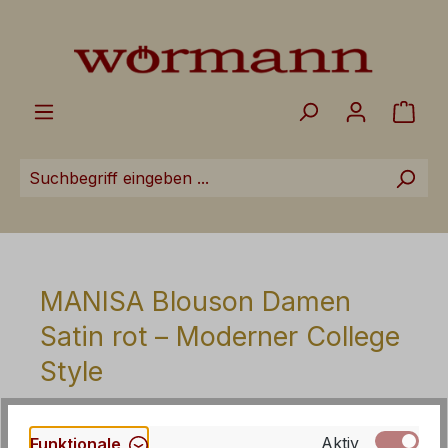
Zum Hauptinhalt springen
Ware
MANISA Blouson Damen
Satin rot – Moderner College
Style
Aktiv
Funktionale