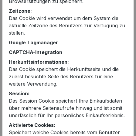
Browsersitzungen zu speichern.
149,99 €*
Zeitzone:
Sie sparen 47%
Das Cookie wird verwendet um dem System die
vorher 149,99 €
aktuelle Zeitzone des Benutzers zur Verfügung zu
Preise inkl. MwSt. zzgl. Versandkosten
stellen.
Google Tagmanager
Sofort verfügbar, Lieferzeit: 2-5 Tage
CAPTCHA-Integration
Herkunftsinformationen:
auswählen
Farbe
Das Cookie speichert die Herkunftsseite und die
zuerst besuchte Seite des Benutzers für eine
ROT
weitere Verwendung.
auswählen
Größe
Session:
Das Session Cookie speichert Ihre Einkaufsdaten
36
über mehrere Seitenaufrufe hinweg und ist somit
unerlässlich für Ihr persönliches Einkaufserlebnis.
Produkt Anzahl: Gib den gewünschten 
In den Warenkorb
Aktivierte Cookies:
Speichert welche Cookies bereits vom Benutzer