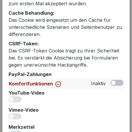
zum ersten Mal akzeptiert wurden.
Cache Behandlung:
Das Cookie wird eingesetzt um den Cache für
unterschiedliche Szenarien und Seitenbenutzer zu
EAN:
2000319950520
differenzieren.
Artikelnummer:
342138119-550 rot
CSRF-Token:
Das CSRF-Token Cookie trägt zu Ihrer Sicherheit
bei. Es verstärkt die Absicherung bei Formularen
gegen unerwünschte Hackangriffe.
Beschreibung
PayPal-Zahlungen
Dieser Satinblouson von MANISA ist
Inaktiv
Komfortfunktionen
ein echtes Highlight für moderne
Looks und vereint sportiven Charakter
YouTube-Video
iv
mit eleganter Auss…
Mehr
Vimeo-Video
iv
Merkzettel