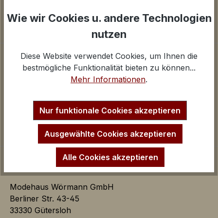
Widerrufsbelehrung
Cookies einstellen
Wie wir Cookies u. andere Technologien
Google Analytics
nutzen
iv
Inaktiv
Marketing
Unternehmen
Diese Website verwendet Cookies, um Ihnen die
bestmögliche Funktionalität bieten zu können...
Marketing Cookies dienen dazu Werbeanzeigen
Über uns
Mehr Informationen
.
auf der Webseite zielgerichtet und individuell über
Kontakt und E-Mail
mehrere Seitenaufrufe und Browsersitzungen zu
Anfahrt Ladengeschäfte
schalten.
Impressum
Nur funktionale Cookies akzeptieren
Startseite
Ausgewählte Cookies akzeptieren
Google AdSense:
Das Cookie wird von Google
Alle Cookies akzeptieren
AdSense für Förderung der
Werbungseffizienz auf der
Webseite verwendet.
Modehaus Wörmann GmbH
iv
Berliner Str. 43-45
33330 Gütersloh
Google Ads: