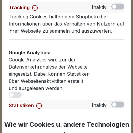
Inaktiv
Tracking
Tracking Cookies helfen dem Shopbetreiber
Informationen über das Verhalten von Nutzern auf
ihrer Webseite zu sammeln und auszuwerten.
Google Analytics:
Google Analytics wird zur der
Datenverkehranalyse der Webseite
Informationen
eingesetzt. Dabei können Statistiken
über Webseitenaktivitäten erstellt
Datenschutzerklärung
und ausgelesen werden.
Lieferinformationen
iv
Zahlungsarten
AGB
Inaktiv
Statistiken
Widerrufsbelehrung
Für Statistiken und Shop-Performance-Metriken
Cookies einstellen
genutzte Cookies.
Wie wir Cookies u. andere Technologien