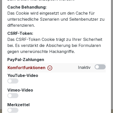
EAN:
2000319910524
Cache Behandlung:
Artikelnummer:
342138119-215
Das Cookie wird eingesetzt um den Cache für
unterschiedliche Szenarien und Seitenbenutzer zu
differenzieren.
CSRF-Token:
Beschreibung
Das CSRF-Token Cookie trägt zu Ihrer Sicherheit
Dieser Satinblouson von MANISA ist
bei. Es verstärkt die Absicherung bei Formularen
gegen unerwünschte Hackangriffe.
ein echtes Highlight für moderne
Looks und vereint sportiven Charakter
PayPal-Zahlungen
mit eleganter Auss…
Mehr
Inaktiv
Komfortfunktionen
YouTube-Video
iv
Vimeo-Video
iv
Merkzettel
iv