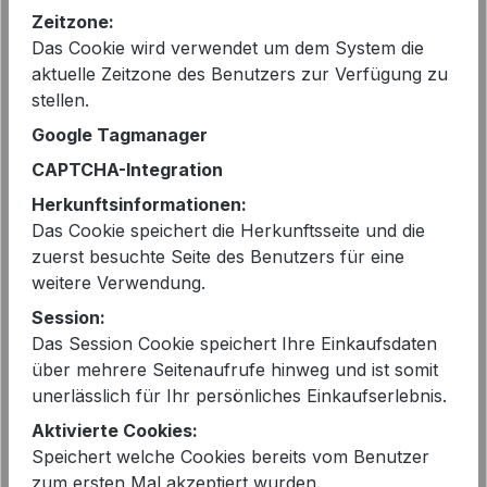
149,99 €*
Zeitzone:
Sie sparen 47%
Das Cookie wird verwendet um dem System die
aktuelle Zeitzone des Benutzers zur Verfügung zu
vorher 149,99 €
stellen.
Preise inkl. MwSt. zzgl. Versandkosten
Google Tagmanager
CAPTCHA-Integration
Sofort verfügbar, Lieferzeit: 2-5 Tage
Herkunftsinformationen:
Das Cookie speichert die Herkunftsseite und die
auswählen
Größe
zuerst besuchte Seite des Benutzers für eine
38
42
44
weitere Verwendung.
Session:
Produkt Anzahl: Gib den gewünschten 
In den Warenkorb
Das Session Cookie speichert Ihre Einkaufsdaten
über mehrere Seitenaufrufe hinweg und ist somit
unerlässlich für Ihr persönliches Einkaufserlebnis.
Aktivierte Cookies:
Speichert welche Cookies bereits vom Benutzer
zum ersten Mal akzeptiert wurden.