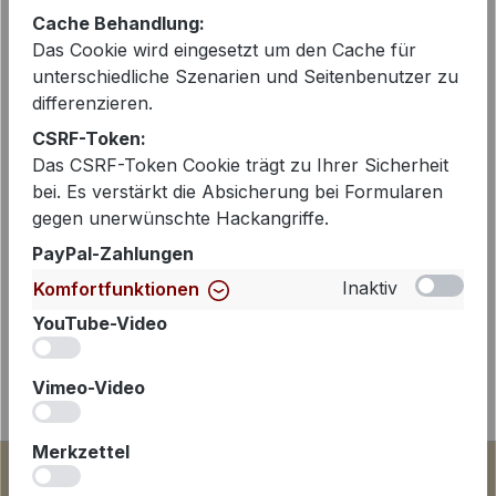
Artikelnummer:
24611-GEORGIE
Cache Behandlung:
Das Cookie wird eingesetzt um den Cache für
unterschiedliche Szenarien und Seitenbenutzer zu
differenzieren.
Beschreibung
CSRF-Token:
Hübscher Blazer in hellen Blautönen
Das CSRF-Token Cookie trägt zu Ihrer Sicherheit
aus Bouclé von Maiden Lane. Der
bei. Es verstärkt die Absicherung bei Formularen
Blazer ist mit Revers gearbeitet und
gegen unerwünschte Hackangriffe.
lässt sich mit 3 Sc…
Mehr
PayPal-Zahlungen
Inaktiv
Komfortfunktionen
YouTube-Video
iv
Vimeo-Video
iv
Merkzettel
iv