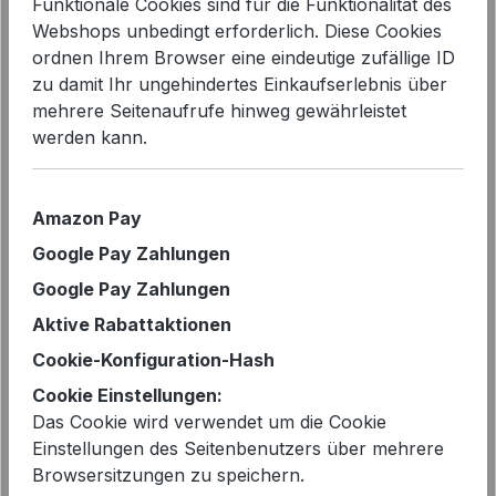
Funktionale Cookies sind für die Funktionalität des
Webshops unbedingt erforderlich. Diese Cookies
ordnen Ihrem Browser eine eindeutige zufällige ID
zu damit Ihr ungehindertes Einkaufserlebnis über
Bildergalerie überspringen
mehrere Seitenaufrufe hinweg gewährleistet
werden kann.
Amazon Pay
Google Pay Zahlungen
Google Pay Zahlungen
Aktive Rabattaktionen
Cookie-Konfiguration-Hash
Cookie Einstellungen:
Das Cookie wird verwendet um die Cookie
Verkaufspreis:
%
199,99 €
Einstellungen des Seitenbenutzers über mehrere
499,95 €*
Browsersitzungen zu speichern.