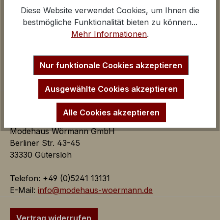
Diese Website verwendet Cookies, um Ihnen die
Über uns
Google Analytics
bestmögliche Funktionalität bieten zu können...
Kontakt und E-Mail
iv
Mehr Informationen
.
Anfahrt Ladengeschäfte
Inaktiv
Marketing
Impressum
Marketing Cookies dienen dazu Werbeanzeigen
Startseite
Nur funktionale Cookies akzeptieren
auf der Webseite zielgerichtet und individuell über
mehrere Seitenaufrufe und Browsersitzungen zu
Ausgewählte Cookies akzeptieren
schalten.
Alle Cookies akzeptieren
Google AdSense:
Modehaus Wörmann GmbH
Das Cookie wird von Google
Berliner Str. 43-45
AdSense für Förderung der
33330 Gütersloh
Werbungseffizienz auf der
Webseite verwendet.
Telefon: +49 (0)5241 13131
iv
E-Mail:
info@modehaus-woermann.de
Google Ads:
Das Google Conversion Tracking
Vertrag widerrufen