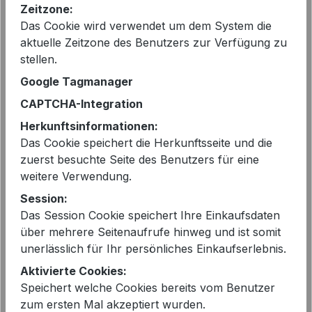
Sie sparen 60%
Zeitzone:
Das Cookie wird verwendet um dem System die
vorher 499,95 €
aktuelle Zeitzone des Benutzers zur Verfügung zu
Preise inkl. MwSt. zzgl. Versandkosten
stellen.
Google Tagmanager
Sofort verfügbar, Lieferzeit: 2-5 Tage
CAPTCHA-Integration
Herkunftsinformationen:
auswählen
Größe
Das Cookie speichert die Herkunftsseite und die
40
44
zuerst besuchte Seite des Benutzers für eine
weitere Verwendung.
Produkt Anzahl: Gib den gewünschten 
In den Warenkorb
Session:
Das Session Cookie speichert Ihre Einkaufsdaten
über mehrere Seitenaufrufe hinweg und ist somit
unerlässlich für Ihr persönliches Einkaufserlebnis.
Aktivierte Cookies:
Speichert welche Cookies bereits vom Benutzer
EAN:
2000056300312
zum ersten Mal akzeptiert wurden.