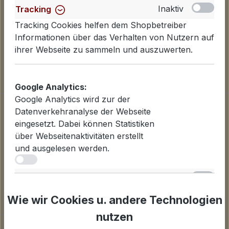
Inaktiv
Tracking
Tracking Cookies helfen dem Shopbetreiber
Informationen über das Verhalten von Nutzern auf
ihrer Webseite zu sammeln und auszuwerten.
Google Analytics:
Google Analytics wird zur der
Informationen
Datenverkehranalyse der Webseite
Datenschutzerklärung
eingesetzt. Dabei können Statistiken
Lieferinformationen
über Webseitenaktivitäten erstellt
Zahlungsarten
und ausgelesen werden.
AGB
iv
Widerrufsbelehrung
Inaktiv
Statistiken
Cookies einstellen
Für Statistiken und Shop-Performance-Metriken
Wie wir Cookies u. andere Technologien
genutzte Cookies.
nutzen
Unternehmen