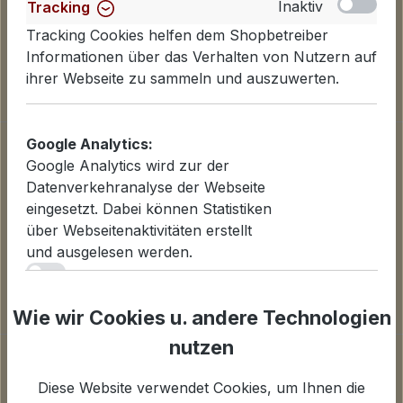
Inaktiv
Tracking
Tracking Cookies helfen dem Shopbetreiber
Informationen über das Verhalten von Nutzern auf
ihrer Webseite zu sammeln und auszuwerten.
Informationen
Google Analytics:
Google Analytics wird zur der
Datenschutzerklärung
Datenverkehranalyse der Webseite
Lieferinformationen
eingesetzt. Dabei können Statistiken
Zahlungsarten
über Webseitenaktivitäten erstellt
AGB
und ausgelesen werden.
Widerrufsbelehrung
iv
Cookies einstellen
Inaktiv
Statistiken
Wie wir Cookies u. andere Technologien
Für Statistiken und Shop-Performance-Metriken
nutzen
Unternehmen
genutzte Cookies.
Über uns
Diese Website verwendet Cookies, um Ihnen die