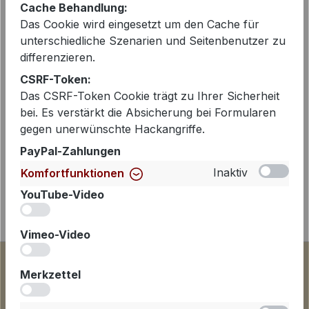
Cache Behandlung:
Das Cookie wird eingesetzt um den Cache für
Beschreibung
unterschiedliche Szenarien und Seitenbenutzer zu
differenzieren.
Das Kleid AARYA von Hale Bob aus
CSRF-Token:
Los Angeles überzeugt mit modernem
Das CSRF-Token Cookie trägt zu Ihrer Sicherheit
Design und hohem Tragekomfort.
bei. Es verstärkt die Absicherung bei Formularen
Gefertigt aus mattem Micr…
Mehr
gegen unerwünschte Hackangriffe.
PayPal-Zahlungen
Inaktiv
Komfortfunktionen
YouTube-Video
iv
Vimeo-Video
iv
Merkzettel
iv