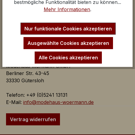
Kontakt und E-Mail
bestmögliche Funktionalität bieten zu können...
Google Analytics
Anfahrt Ladengeschäfte
Mehr Informationen
.
iv
Impressum
Startseite
Inaktiv
Marketing
Nur funktionale Cookies akzeptieren
Marketing Cookies dienen dazu Werbeanzeigen
auf der Webseite zielgerichtet und individuell über
Ausgewählte Cookies akzeptieren
mehrere Seitenaufrufe und Browsersitzungen zu
schalten.
Alle Cookies akzeptieren
Modehaus Wörmann GmbH
Berliner Str. 43-45
Google AdSense:
33330 Gütersloh
Das Cookie wird von Google
AdSense für Förderung der
Telefon: +49 (0)5241 13131
Werbungseffizienz auf der
E-Mail:
info@modehaus-woermann.de
Webseite verwendet.
iv
Vertrag widerrufen
Google Ads:
Das Google Conversion Tracking