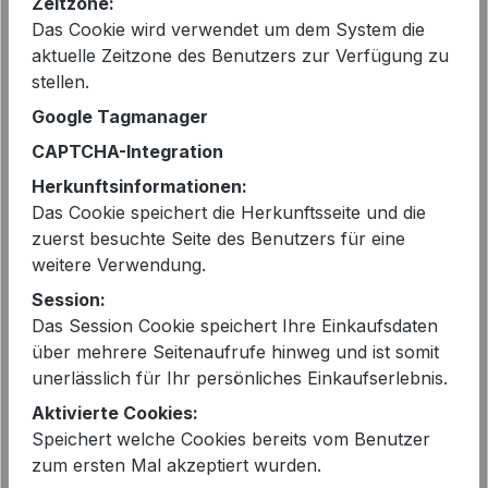
Zeitzone:
Preise inkl. MwSt. zzgl. Versandkosten
Das Cookie wird verwendet um dem System die
aktuelle Zeitzone des Benutzers zur Verfügung zu
stellen.
Sofort verfügbar, Lieferzeit: 2-5 Tage
Google Tagmanager
auswählen
Größe
CAPTCHA-Integration
Herkunftsinformationen:
S - 36
L - 40
Das Cookie speichert die Herkunftsseite und die
Produkt Anzahl: Gib den gewünschten 
zuerst besuchte Seite des Benutzers für eine
In den Warenkorb
weitere Verwendung.
Session:
Das Session Cookie speichert Ihre Einkaufsdaten
über mehrere Seitenaufrufe hinweg und ist somit
unerlässlich für Ihr persönliches Einkaufserlebnis.
Aktivierte Cookies:
EAN:
2000110760311
Speichert welche Cookies bereits vom Benutzer
Artikelnummer:
AARYA-5YTK660A
zum ersten Mal akzeptiert wurden.