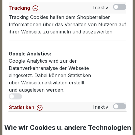
Inaktiv
Tracking
Tracking Cookies helfen dem Shopbetreiber
Informationen über das Verhalten von Nutzern auf
ihrer Webseite zu sammeln und auszuwerten.
Google Analytics:
Google Analytics wird zur der
Datenverkehranalyse der Webseite
Informationen
eingesetzt. Dabei können Statistiken
über Webseitenaktivitäten erstellt
Datenschutzerklärung
und ausgelesen werden.
Lieferinformationen
iv
Zahlungsarten
AGB
Inaktiv
Statistiken
Widerrufsbelehrung
Für Statistiken und Shop-Performance-Metriken
Cookies einstellen
genutzte Cookies.
Wie wir Cookies u. andere Technologien