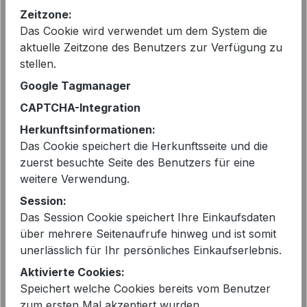
Zeitzone:
Sofort verfügbar, Lieferzeit: 2-5 Tage
Das Cookie wird verwendet um dem System die
aktuelle Zeitzone des Benutzers zur Verfügung zu
auswählen
Größe
stellen.
XS - 34
S - 36
M - 38
L - 40
Google Tagmanager
XL - 42
CAPTCHA-Integration
Herkunftsinformationen:
auswählen
Farbe
Das Cookie speichert die Herkunftsseite und die
BLUE-BLACK
zuerst besuchte Seite des Benutzers für eine
weitere Verwendung.
Produkt Anzahl: Gib den gewünschten 
In den Warenkorb
Session:
Das Session Cookie speichert Ihre Einkaufsdaten
über mehrere Seitenaufrufe hinweg und ist somit
unerlässlich für Ihr persönliches Einkaufserlebnis.
Aktivierte Cookies:
Speichert welche Cookies bereits vom Benutzer
zum ersten Mal akzeptiert wurden.