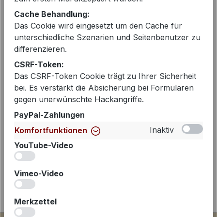
EAN:
2000117850312
Cache Behandlung:
Artikelnummer:
CHISAMI-103016-342-BLACK-
Das Cookie wird eingesetzt um den Cache für
BLUE
unterschiedliche Szenarien und Seitenbenutzer zu
differenzieren.
CSRF-Token:
Beschreibung
Das CSRF-Token Cookie trägt zu Ihrer Sicherheit
bei. Es verstärkt die Absicherung bei Formularen
Die Jacke Chisami von Japan TKY ist
gegen unerwünschte Hackangriffe.
ein stilvolles Essential für Frauen, die
moderne Looks mit unkomplizierter
PayPal-Zahlungen
Eleganz liebe…
Mehr
Inaktiv
Komfortfunktionen
YouTube-Video
iv
Vimeo-Video
iv
Merkzettel
iv