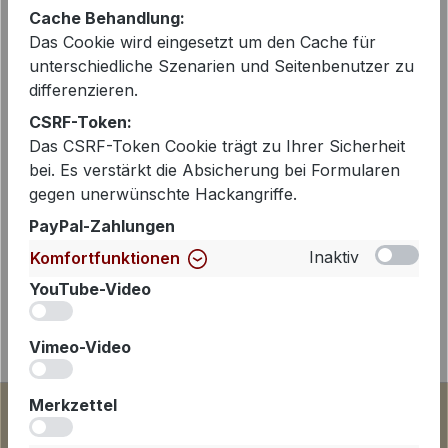
Artikelnummer:
BYAKU-202040-1039
Cache Behandlung:
Das Cookie wird eingesetzt um den Cache für
unterschiedliche Szenarien und Seitenbenutzer zu
differenzieren.
Beschreibung
CSRF-Token:
Die Bluse Byaku von Japan TKY ist
Das CSRF-Token Cookie trägt zu Ihrer Sicherheit
ein modernes Essential für Frauen, die
bei. Es verstärkt die Absicherung bei Formularen
klare Looks mit femininer Weichheit
gegen unerwünschte Hackangriffe.
lieben. In der…
Mehr
PayPal-Zahlungen
Inaktiv
Komfortfunktionen
YouTube-Video
iv
Vimeo-Video
iv
Merkzettel
iv