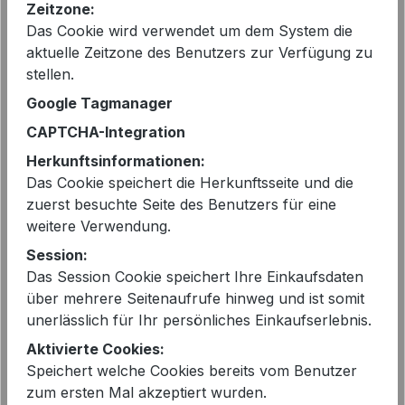
Zeitzone:
Sofort verfügbar, Lieferzeit: 2-5 Tage
Das Cookie wird verwendet um dem System die
aktuelle Zeitzone des Benutzers zur Verfügung zu
stellen.
auswählen
Farbe
Google Tagmanager
HAWAIIAN OCEAN
CAPTCHA-Integration
auswählen
Größe
Herkunftsinformationen:
Das Cookie speichert die Herkunftsseite und die
M - 38
L - 40
XL - 42
XXL - 44
zuerst besuchte Seite des Benutzers für eine
Produkt Anzahl: Gib den gewünschten 
weitere Verwendung.
In den Warenkorb
Session:
Das Session Cookie speichert Ihre Einkaufsdaten
über mehrere Seitenaufrufe hinweg und ist somit
unerlässlich für Ihr persönliches Einkaufserlebnis.
Aktivierte Cookies:
Speichert welche Cookies bereits vom Benutzer
EAN:
2000114280310
zum ersten Mal akzeptiert wurden.