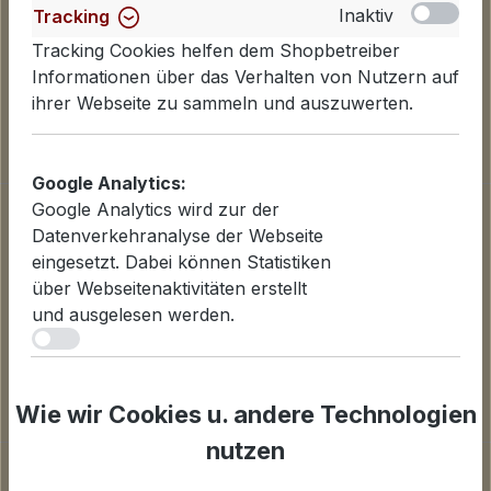
Inaktiv
Tracking
Tracking Cookies helfen dem Shopbetreiber
Informationen über das Verhalten von Nutzern auf
ihrer Webseite zu sammeln und auszuwerten.
Google Analytics:
Informationen
Google Analytics wird zur der
Datenverkehranalyse der Webseite
Datenschutzerklärung
eingesetzt. Dabei können Statistiken
Lieferinformationen
über Webseitenaktivitäten erstellt
Zahlungsarten
und ausgelesen werden.
AGB
iv
Widerrufsbelehrung
Cookies einstellen
Inaktiv
Statistiken
Wie wir Cookies u. andere Technologien
Für Statistiken und Shop-Performance-Metriken
genutzte Cookies.
nutzen
Unternehmen