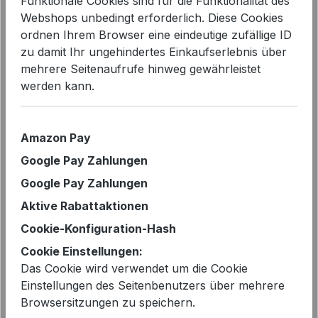
Funktionale Cookies sind für die Funktionalität des
Webshops unbedingt erforderlich. Diese Cookies
ordnen Ihrem Browser eine eindeutige zufällige ID
Bildergalerie überspringen
zu damit Ihr ungehindertes Einkaufserlebnis über
mehrere Seitenaufrufe hinweg gewährleistet
werden kann.
Amazon Pay
Google Pay Zahlungen
Google Pay Zahlungen
Aktive Rabattaktionen
Cookie-Konfiguration-Hash
Cookie Einstellungen:
Das Cookie wird verwendet um die Cookie
Regulärer Preis:
169,95 €
Einstellungen des Seitenbenutzers über mehrere
Preise inkl. MwSt. zzgl. Versandkosten
Browsersitzungen zu speichern.