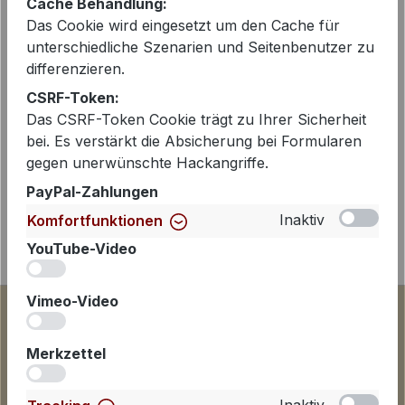
Cache Behandlung:
Beschreibung
Das Cookie wird eingesetzt um den Cache für
unterschiedliche Szenarien und Seitenbenutzer zu
Wunderschöne Shirtbluse von Hale
differenzieren.
Bob aus Los Angeles aus einem sehr
CSRF-Token:
hochwertigen, gewaschenen Chiffon
Das CSRF-Token Cookie trägt zu Ihrer Sicherheit
mit Seide. Die Bluse i…
Mehr
bei. Es verstärkt die Absicherung bei Formularen
gegen unerwünschte Hackangriffe.
PayPal-Zahlungen
Inaktiv
Komfortfunktionen
YouTube-Video
iv
Vimeo-Video
iv
Merkzettel
iv