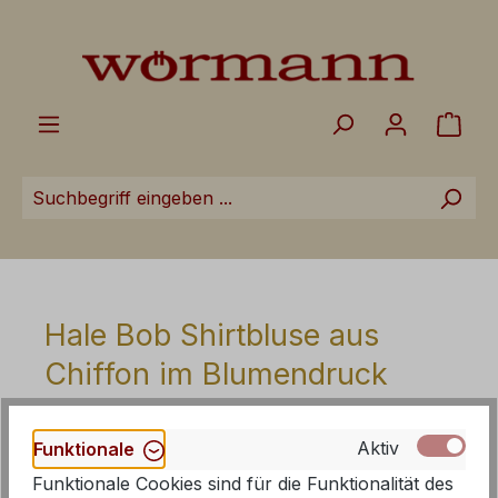
Zum Hauptinhalt springen
Ware
Hale Bob Shirtbluse aus
Chiffon im Blumendruck
Aktiv
Funktionale
Funktionale Cookies sind für die Funktionalität des