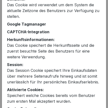
Das Cookie wird verwendet um dem System die
Sofort verfügbar, Lieferzeit: 2-5 Tage
aktuelle Zeitzone des Benutzers zur Verfügung zu
stellen.
auswählen
Größe
Google Tagmanager
CAPTCHA-Integration
S - 36
L - 40
Herkunftsinformationen:
Produkt Anzahl: Gib den gewünschten 
Das Cookie speichert die Herkunftsseite und die
In den Warenkorb
zuerst besuchte Seite des Benutzers für eine
weitere Verwendung.
Session:
Das Session Cookie speichert Ihre Einkaufsdaten
über mehrere Seitenaufrufe hinweg und ist somit
unerlässlich für Ihr persönliches Einkaufserlebnis.
EAN:
2000298160521
Aktivierte Cookies:
Artikelnummer:
BRIANA 51PS260A bunt
Speichert welche Cookies bereits vom Benutzer
zum ersten Mal akzeptiert wurden.