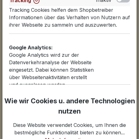
Inaktiv
Tracking
Tracking Cookies helfen dem Shopbetreiber
Informationen über das Verhalten von Nutzern auf
ihrer Webseite zu sammeln und auszuwerten.
Informationen
Google Analytics:
Datenschutzerklärung
Google Analytics wird zur der
Lieferinformationen
Datenverkehranalyse der Webseite
Zahlungsarten
eingesetzt. Dabei können Statistiken
AGB
über Webseitenaktivitäten erstellt
Widerrufsbelehrung
und ausgelesen werden.
Cookies einstellen
iv
Wie wir Cookies u. andere Technologien
Inaktiv
Statistiken
nutzen
Unternehmen
Für Statistiken und Shop-Performance-Metriken
genutzte Cookies.
Über uns
Diese Website verwendet Cookies, um Ihnen die
Kontakt und E-Mail
bestmögliche Funktionalität bieten zu können...
Anfahrt Ladengeschäfte