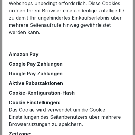
Webshops unbedingt erforderlich. Diese Cookies
ordnen Ihrem Browser eine eindeutige zufällige ID
zu damit Ihr ungehindertes Einkaufserlebnis über
mehrere Seitenaufrufe hinweg gewährleistet
Bildergalerie überspringen
werden kann.
Amazon Pay
Google Pay Zahlungen
Google Pay Zahlungen
Aktive Rabattaktionen
Cookie-Konfiguration-Hash
Cookie Einstellungen:
Das Cookie wird verwendet um die Cookie
Einstellungen des Seitenbenutzers über mehrere
Regulärer Preis:
299,95 €
Browsersitzungen zu speichern.
Preise inkl. MwSt. zzgl. Versandkosten
Zeitzone: