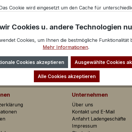
Das Cookie wird eingesetzt um den Cache für unterschiedl
Seitenbenutzer zu differenzieren.
Das CSRF-Token Cookie trägt zu Ihrer Sicherheit bei. Es ve
wir Cookies u. andere Technologien n
Absicherung bei Formularen gegen unerwünschte Hackangr
wendet Cookies, um Ihnen die bestmögliche Funktionalität b
Mehr Informationen
.
tionale Cookies akzeptieren
Ausgewählte Cookies ak
Alle Cookies akzeptieren
onen
Unternehmen
zerklärung
Über uns
lfen dem Shopbetreiber Informationen über das Verhalten
mationen
Kontakt und E-Mail
sammeln und auszuwerten.
ten
Anfahrt Ladengeschäfte
Impressum