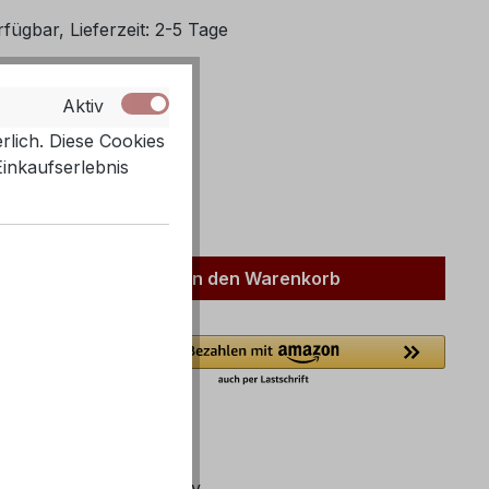
fügbar, Lieferzeit: 2-5 Tage
ählen
Aktiv
INK
rlich. Diese Cookies
Einkaufserlebnis
ählen
Anzahl: Gib den gewünschten Wert ein 
In den Warenkorb
60050319
mer:
Flipi Bandage Teddy