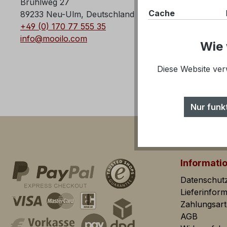
Brühlweg 27
Cache
89233 Neu-Ulm, Deutschland
Behandlung:
+49 (0) 170 77 555 35
info@mooilo.com
CSRF-Token:
Wie 
Diese Website ver
PayPal-Zahlungen
Komfortfunktionen
YouTube-
Nur funk
Video
Vimeo-Video
Merkzettel
Informati
Tracking
Datenschut
Tracking Cookies he
Lieferinfor
ihrer Webseite zu 
Zahlungsar
AGB