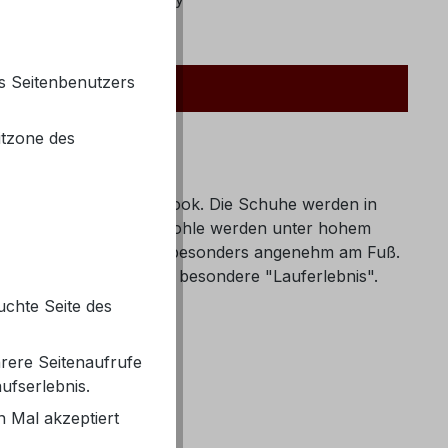
s Seitenbenutzers
itzone des
n und einzigartigen Look. Die Schuhe werden in
 Teilen, bei der oberen Sohle werden unter hohem
er Sohle sehr weich und besonders angenehm am Fuß.
rden. Erleben Sie dieses besondere "Lauferlebnis".
uchte Seite des
rere Seitenaufrufe
ufserlebnis.
g)
 Mal akzeptiert