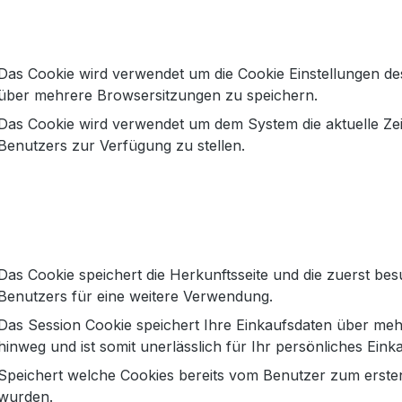
Das Cookie wird verwendet um die Cookie Einstellungen de
über mehrere Browsersitzungen zu speichern.
Das Cookie wird verwendet um dem System die aktuelle Ze
 Bandage in Teddy"
Benutzers zur Verfügung zu stellen.
Webpelz gibt diesen ausgefallenen Schuhen den besondere
hle ist bei diesen Schuhen besonders. Sie besteht aus zwei
e Luftbläschen eingeschlossen. Dadurch ist dieser Teil d
erial hergestellt, so dass Unebenheiten weniger gespürt we
Das Cookie speichert die Herkunftsseite und die zuerst bes
Benutzers für eine weitere Verwendung.
Clutch aus Webpelz verpackt.
Das Session Cookie speichert Ihre Einkaufsdaten über meh
hinweg und ist somit unerlässlich für Ihr persönliches Einka
ichten zur GPSR Produktsicherheitsverordnun
Speichert welche Cookies bereits vom Benutzer zum ersten
wurden.