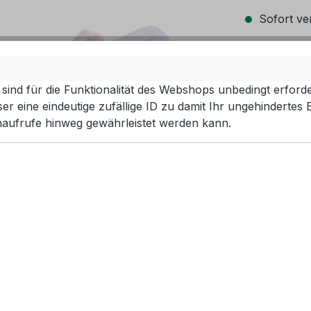
Sofort ver
ausw
Farbe
grau
P
sind für die Funktionalität des Webshops unbedingt erforde
r eine eindeutige zufällige ID zu damit Ihr ungehindertes 
ausw
Größe
aufrufe hinweg gewährleistet werden kann.
38
40
Produkt 
EAN:
20000
Artikelnum