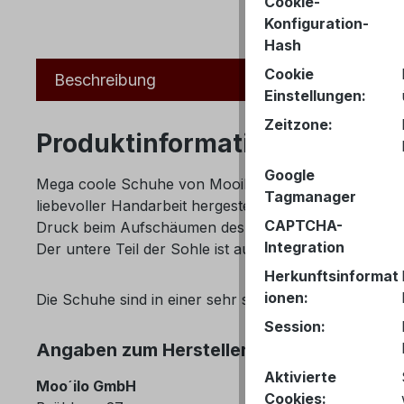
Cookie-
Konfiguration-
Hash
Cookie
Beschreibung
Einstellungen:
Zeitzone:
Produktinformationen "Flipi
Google
Mega coole Schuhe von Mooilo. Das Band aus Teddy-
Tagmanager
liebevoller Handarbeit hergestellt. Aber auch die So
CAPTCHA-
Druck beim Aufschäumen des Kunststoffes viele klein
Integration
Der untere Teil der Sohle ist aus einem festeren Mat
Herkunftsinformat
ionen:
Die Schuhe sind in einer sehr schönen und wertigen 
Session:
Angaben zum Hersteller (Informationspfl
Aktivierte
Moo´ilo GmbH
Cookies: