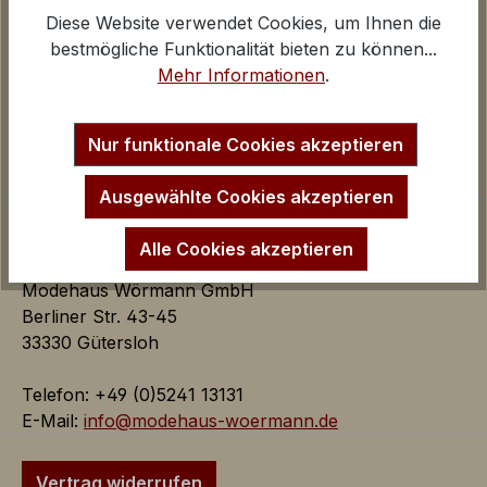
Diese Website verwendet Cookies, um Ihnen die
Über uns
Google Analytics
bestmögliche Funktionalität bieten zu können...
Kontakt und E-Mail
iv
Mehr Informationen
.
Anfahrt Ladengeschäfte
Inaktiv
Marketing
Impressum
Marketing Cookies dienen dazu Werbeanzeigen
Startseite
Nur funktionale Cookies akzeptieren
auf der Webseite zielgerichtet und individuell über
mehrere Seitenaufrufe und Browsersitzungen zu
Ausgewählte Cookies akzeptieren
schalten.
Alle Cookies akzeptieren
Google AdSense:
Modehaus Wörmann GmbH
Das Cookie wird von Google
Berliner Str. 43-45
AdSense für Förderung der
33330 Gütersloh
Werbungseffizienz auf der
Webseite verwendet.
Telefon: +49 (0)5241 13131
iv
E-Mail:
info@modehaus-woermann.de
Google Ads:
Das Google Conversion Tracking
Vertrag widerrufen