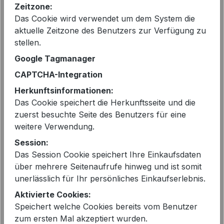
Sie sparen 22%
Zeitzone:
Das Cookie wird verwendet um dem System die
vorher 89,95 €
aktuelle Zeitzone des Benutzers zur Verfügung zu
Preise inkl. MwSt. zzgl. Versandkosten
stellen.
Google Tagmanager
Sofort verfügbar, Lieferzeit: 2-5 Tage
CAPTCHA-Integration
Herkunftsinformationen:
auswählen
Größe
Das Cookie speichert die Herkunftsseite und die
36
zuerst besuchte Seite des Benutzers für eine
weitere Verwendung.
Produkt Anzahl: Gib den gewünschten 
In den Warenkorb
Session:
Das Session Cookie speichert Ihre Einkaufsdaten
über mehrere Seitenaufrufe hinweg und ist somit
unerlässlich für Ihr persönliches Einkaufserlebnis.
Aktivierte Cookies:
Speichert welche Cookies bereits vom Benutzer
EAN:
2000056390313
zum ersten Mal akzeptiert wurden.