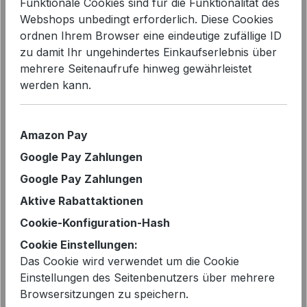
Funktionale Cookies sind für die Funktionalität des
Webshops unbedingt erforderlich. Diese Cookies
ordnen Ihrem Browser eine eindeutige zufällige ID
zu damit Ihr ungehindertes Einkaufserlebnis über
Bildergalerie überspringen
mehrere Seitenaufrufe hinweg gewährleistet
werden kann.
Amazon Pay
Google Pay Zahlungen
Google Pay Zahlungen
Aktive Rabattaktionen
Cookie-Konfiguration-Hash
Cookie Einstellungen:
Das Cookie wird verwendet um die Cookie
Verkaufspreis:
%
69,99 €
Einstellungen des Seitenbenutzers über mehrere
89,95 €*
Browsersitzungen zu speichern.