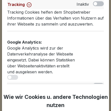
Inaktiv
Tracking
Tracking Cookies helfen dem Shopbetreiber
Informationen über das Verhalten von Nutzern auf
ihrer Webseite zu sammeln und auszuwerten.
Google Analytics:
Google Analytics wird zur der
Informationen
Datenverkehranalyse der Webseite
Datenschutzerklärung
eingesetzt. Dabei können Statistiken
Lieferinformationen
über Webseitenaktivitäten erstellt
Zahlungsarten
und ausgelesen werden.
AGB
iv
Widerrufsbelehrung
Inaktiv
Statistiken
Cookies einstellen
Für Statistiken und Shop-Performance-Metriken
Wie wir Cookies u. andere Technologien
genutzte Cookies.
nutzen
Unternehmen