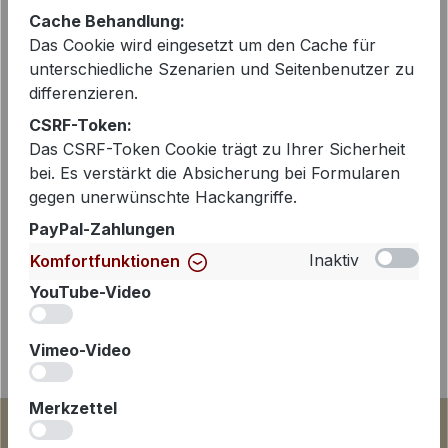
Artikelnummer:
8229-154670
Cache Behandlung:
Das Cookie wird eingesetzt um den Cache für
unterschiedliche Szenarien und Seitenbenutzer zu
differenzieren.
Beschreibung
CSRF-Token:
Shirtbluse mit kleinem Stehkragen und
Das CSRF-Token Cookie trägt zu Ihrer Sicherheit
Ausschnittblende in schwarz von
bei. Es verstärkt die Absicherung bei Formularen
Emily van den Bergh. Die kleine Falte
gegen unerwünschte Hackangriffe.
im Vorderteil so…
Mehr
PayPal-Zahlungen
Inaktiv
Komfortfunktionen
YouTube-Video
iv
Vimeo-Video
iv
Merkzettel
iv