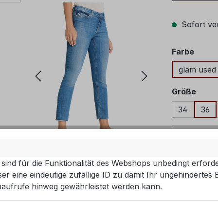
Sofort ver
ausw
Farbe
glam used
ausw
Größe
34
36
Produkt 
sind für die Funktionalität des Webshops unbedingt erforde
r eine eindeutige zufällige ID zu damit Ihr ungehindertes 
aufrufe hinweg gewährleistet werden kann.
EAN:
40285