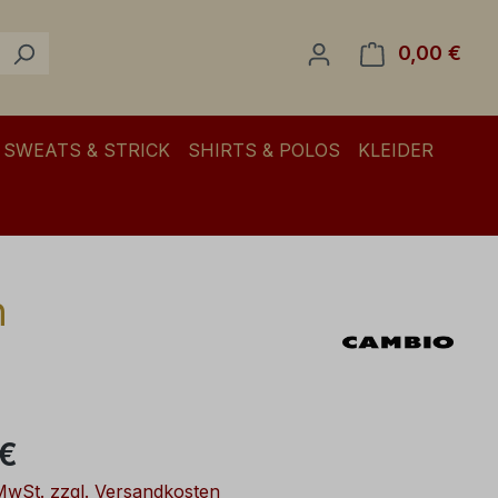
0,00 €
Ware
SWEATS & STRICK
SHIRTS & POLOS
KLEIDER
h
eis:
 €
 MwSt. zzgl. Versandkosten