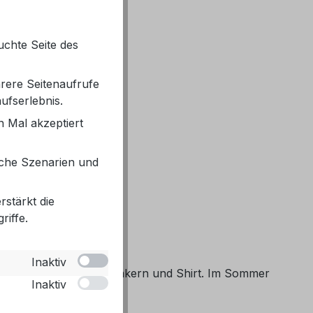
uchte Seite des
rere Seitenaufrufe
ufserlebnis.
 Mal akzeptiert
iche Szenarien und
rstärkt die
iffe.
Inaktiv
ssiger wird sie mit Sneakern und Shirt. Im Sommer
Inaktiv