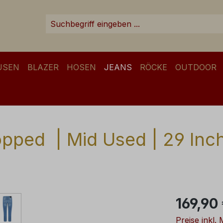
USEN
BLAZER
HOSEN
JEANS
RÖCKE
OUTDOOR
pped | Mid Used | 29 Inc
Regulärer Pr
169,90
Preise inkl.