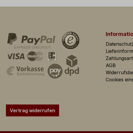
Marketing
Marketing Cookies d
mehrere Seitenaufru
Informati
Google
Das 
Datenschut
AdSense:
Werb
Lieferinfor
Google Ads:
Das 
Zahlungsar
Conv
AGB
Info
Widerrufsb
Ads 
Cookies eins
Facebook
Das
Pixel:
Webs
Werb
Google
Das 
Vertrag widerrufen
Conversion
Conv
Tracking:
Info
AdWo