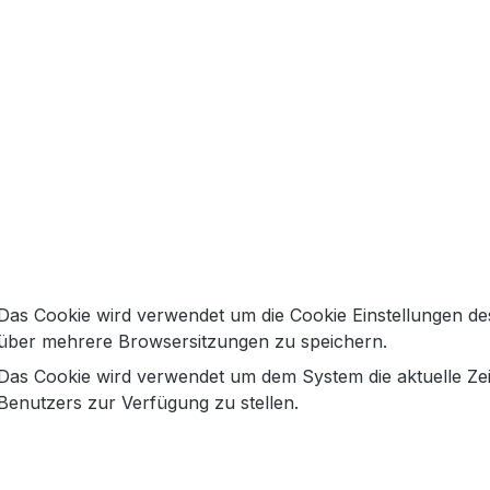
Artikelnum
o Jeans Piper Cropped | Mid Us
rnahe, schlanke Passform mit entspanntem Denim-Charakte
 für gepflegte Casual-Looks.
Das Cookie wird verwendet um die Cookie Einstellungen de
besonders schön mit Sneakern, Loafern, Sandalen oder An
über mehrere Browsersitzungen zu speichern.
. Dank der elastischen Materialmischung sitzt die Piper a
Das Cookie wird verwendet um dem System die aktuelle Ze
Benutzers zur Verfügung zu stellen.
hirt: Diese Cambio Jeans ist ein unkomplizierter Styling-Par