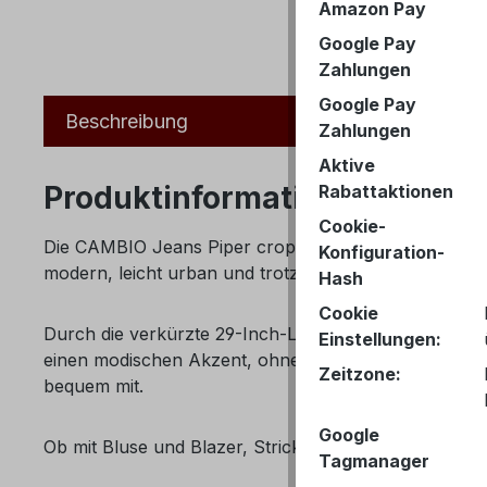
Amazon Pay
Google Pay
Zahlungen
Google Pay
Beschreibung
Zahlungen
Aktive
Produktinformationen "Cambi
Rabattaktionen
Cookie-
Die CAMBIO Jeans Piper cropped verbindet eine figu
Konfiguration-
modern, leicht urban und trotzdem hochwertig genug
Hash
Cookie
Durch die verkürzte 29-Inch-Länge kommt die Jeans 
Einstellungen:
einen modischen Akzent, ohne aufdringlich zu wirken
Zeitzone:
bequem mit.
Google
Ob mit Bluse und Blazer, Strickshirt oder lässigem T-S
Tagmanager