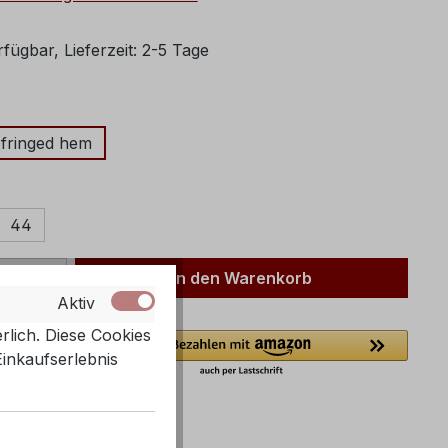
fügbar, Lieferzeit: 2-5 Tage
ählen
 fringed hem
ählen
44
Anzahl: Gib den gewünschten Wert ein 
In den Warenkorb
Aktiv
rlich. Diese Cookies
Einkaufserlebnis
08460139