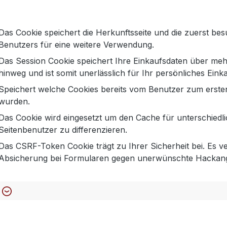
Das Cookie speichert die Herkunftsseite und die zuerst bes
Benutzers für eine weitere Verwendung.
Das Session Cookie speichert Ihre Einkaufsdaten über meh
hinweg und ist somit unerlässlich für Ihr persönliches Einka
Speichert welche Cookies bereits vom Benutzer zum ersten
wurden.
Das Cookie wird eingesetzt um den Cache für unterschiedl
Seitenbenutzer zu differenzieren.
 2 % Elasthan
Das CSRF-Token Cookie trägt zu Ihrer Sicherheit bei. Es ve
Absicherung bei Formularen gegen unerwünschte Hackangr
IO Piper cropped mit weißer Bluse, Blazer und Loafern. Lä
spadrilles.