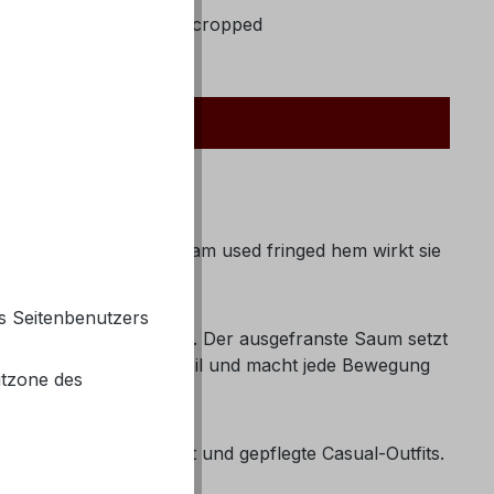
mer:
9182002723 Piper cropped
ed | 29 Inch"
r. In der Waschung glam used fringed hem wirkt sie
s Seitenbenutzers
kle Boots zur Geltung. Der ausgefranste Saum setzt
ngenehm, bleibt formstabil und macht jede Bewegung
itzone des
tner für Alltag, Freizeit und gepflegte Casual-Outfits.