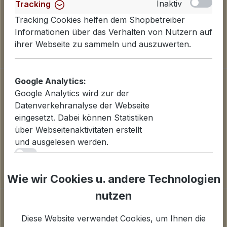
Inaktiv
Tracking
Tracking Cookies helfen dem Shopbetreiber
Informationen über das Verhalten von Nutzern auf
ihrer Webseite zu sammeln und auszuwerten.
Informationen
Google Analytics:
Google Analytics wird zur der
Datenschutzerklärung
Datenverkehranalyse der Webseite
Lieferinformationen
eingesetzt. Dabei können Statistiken
Zahlungsarten
über Webseitenaktivitäten erstellt
AGB
und ausgelesen werden.
Widerrufsbelehrung
iv
Cookies einstellen
Inaktiv
Statistiken
Wie wir Cookies u. andere Technologien
Für Statistiken und Shop-Performance-Metriken
nutzen
Unternehmen
genutzte Cookies.
Über uns
Diese Website verwendet Cookies, um Ihnen die