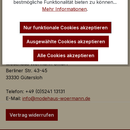
Kontakt und E-Mail
bestmögliche Funktionalität bieten zu können...
Google Analytics
Anfahrt Ladengeschäfte
Mehr Informationen
.
iv
Impressum
Startseite
Inaktiv
Marketing
Nur funktionale Cookies akzeptieren
Marketing Cookies dienen dazu Werbeanzeigen
auf der Webseite zielgerichtet und individuell über
Ausgewählte Cookies akzeptieren
mehrere Seitenaufrufe und Browsersitzungen zu
schalten.
Alle Cookies akzeptieren
Modehaus Wörmann GmbH
Berliner Str. 43-45
Google AdSense:
33330 Gütersloh
Das Cookie wird von Google
AdSense für Förderung der
Telefon: +49 (0)5241 13131
Werbungseffizienz auf der
E-Mail:
info@modehaus-woermann.de
Webseite verwendet.
iv
Vertrag widerrufen
Google Ads:
Das Google Conversion Tracking