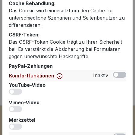
Cache Behandlung:
Das Cookie wird eingesetzt um den Cache für
Beschreibung
unterschiedliche Szenarien und Seitenbenutzer zu
differenzieren.
Die Cambio Hose Fawn Pocket in
CSRF-Token:
elegantem Dark Navy ist ein zeitloser
Das CSRF-Token Cookie trägt zu Ihrer Sicherheit
Allrounder, der Stil, Komfort und
bei. Es verstärkt die Absicherung bei Formularen
hochwertige Verarbeit…
Mehr
gegen unerwünschte Hackangriffe.
PayPal-Zahlungen
Inaktiv
Komfortfunktionen
YouTube-Video
iv
Vimeo-Video
iv
Merkzettel
iv