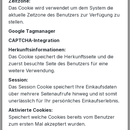
Zeitzone:
Preise inkl. MwSt. zzgl. Versandkosten
Das Cookie wird verwendet um dem System die
aktuelle Zeitzone des Benutzers zur Verfügung zu
stellen.
Sofort verfügbar, Lieferzeit: 2-5 Tage
Google Tagmanager
auswählen
Größe
CAPTCHA-Integration
Herkunftsinformationen:
38
44
Das Cookie speichert die Herkunftsseite und die
Produkt Anzahl: Gib den gewünschten 
zuerst besuchte Seite des Benutzers für eine
In den Warenkorb
weitere Verwendung.
Session:
Das Session Cookie speichert Ihre Einkaufsdaten
über mehrere Seitenaufrufe hinweg und ist somit
unerlässlich für Ihr persönliches Einkaufserlebnis.
Aktivierte Cookies:
EAN:
4028508478257
Speichert welche Cookies bereits vom Benutzer
Artikelnummer:
6316048303 Fawn pocket
zum ersten Mal akzeptiert wurden.