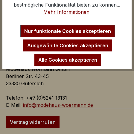
Kontakt und E-Mail
bestmögliche Funktionalität bieten zu können...
Google Analytics
Anfahrt Ladengeschäfte
Mehr Informationen
.
iv
Impressum
Inaktiv
Marketing
Startseite
Nur funktionale Cookies akzeptieren
Marketing Cookies dienen dazu Werbeanzeigen
auf der Webseite zielgerichtet und individuell über
Ausgewählte Cookies akzeptieren
mehrere Seitenaufrufe und Browsersitzungen zu
schalten.
Alle Cookies akzeptieren
Modehaus Wörmann GmbH
Google AdSense:
Berliner Str. 43-45
Das Cookie wird von Google
33330 Gütersloh
AdSense für Förderung der
Werbungseffizienz auf der
Telefon: +49 (0)5241 13131
Webseite verwendet.
E-Mail:
info@modehaus-woermann.de
iv
Vertrag widerrufen
Google Ads:
Das Google Conversion Tracking