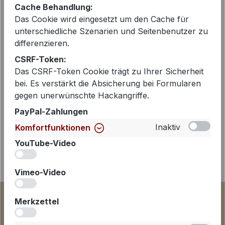
Cache Behandlung:
Das Cookie wird eingesetzt um den Cache für
unterschiedliche Szenarien und Seitenbenutzer zu
Beschreibung
differenzieren.
Modische, leicht verkürzte Hose von
CSRF-Token:
Cambio aus superbequemen und
Das CSRF-Token Cookie trägt zu Ihrer Sicherheit
pfelgeleichten Technojersey. Die Hose
bei. Es verstärkt die Absicherung bei Formularen
ist gerade geschnitte…
Mehr
gegen unerwünschte Hackangriffe.
PayPal-Zahlungen
Inaktiv
Komfortfunktionen
YouTube-Video
iv
Vimeo-Video
iv
Merkzettel
iv