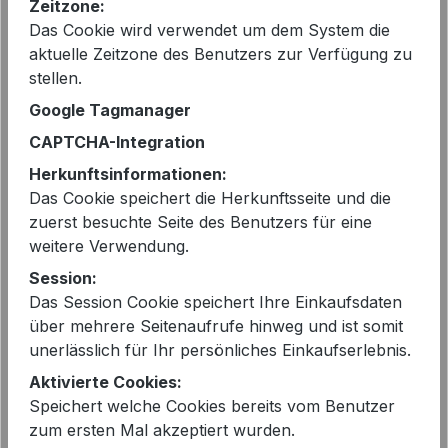
Zeitzone:
Sofort verfügbar, Lieferzeit: 2-5 Tage
Das Cookie wird verwendet um dem System die
aktuelle Zeitzone des Benutzers zur Verfügung zu
auswählen
Farbe
stellen.
thermal
Google Tagmanager
CAPTCHA-Integration
auswählen
Größe
Herkunftsinformationen:
42
Das Cookie speichert die Herkunftsseite und die
zuerst besuchte Seite des Benutzers für eine
Produkt Anzahl: Gib den gewünschten 
In den Warenkorb
weitere Verwendung.
Session:
Das Session Cookie speichert Ihre Einkaufsdaten
über mehrere Seitenaufrufe hinweg und ist somit
unerlässlich für Ihr persönliches Einkaufserlebnis.
Aktivierte Cookies:
EAN:
4028508343234
Speichert welche Cookies bereits vom Benutzer
Artikelnummer:
6316034200 Farah iris purple
zum ersten Mal akzeptiert wurden.