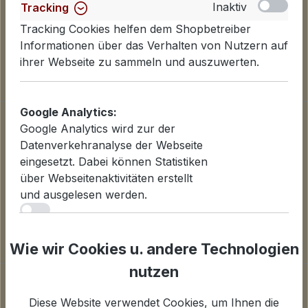
Inaktiv
Tracking
Tracking Cookies helfen dem Shopbetreiber
Informationen über das Verhalten von Nutzern auf
ihrer Webseite zu sammeln und auszuwerten.
Google Analytics:
Informationen
Google Analytics wird zur der
Datenschutzerklärung
Datenverkehranalyse der Webseite
Lieferinformationen
eingesetzt. Dabei können Statistiken
Zahlungsarten
über Webseitenaktivitäten erstellt
AGB
und ausgelesen werden.
Widerrufsbelehrung
iv
Cookies einstellen
Inaktiv
Statistiken
Wie wir Cookies u. andere Technologien
Für Statistiken und Shop-Performance-Metriken
nutzen
genutzte Cookies.
Unternehmen
Über uns
Diese Website verwendet Cookies, um Ihnen die